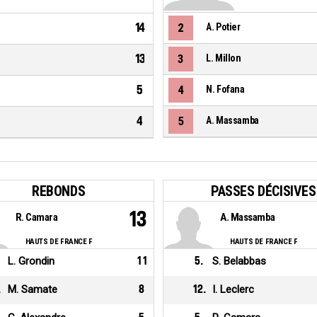
14
2
A. Potier
13
3
L. Millon
5
4
N. Fofana
4
5
A. Massamba
REBONDS
PASSES DÉCISIVES
13
R. Camara
A. Massamba
HAUTS DE FRANCE F
HAUTS DE FRANCE F
L. Grondin
11
5
.
S. Belabbas
.
M. Samate
8
12
.
I. Leclerc