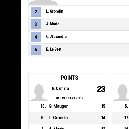
2
L. Grondin
3
A. Marie
4
C. Alexandre
5
E. Le Bret
POINTS
23
R. Camara
HAUTS DE FRANCE F
13
.
G. Mauger
19
6
.
6
.
L. Grondin
14
17