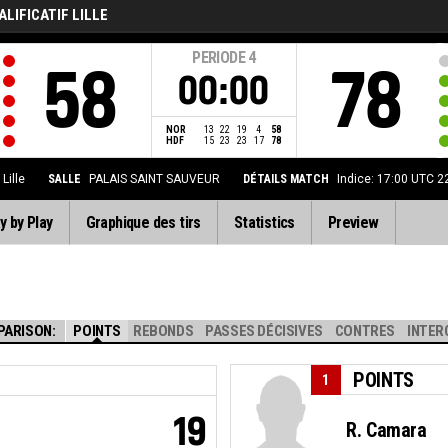
ALIFICATIF LILLE
PERIODE
4
58
78
00:00
NOR
13
22
19
4
58
HDF
15
23
23
17
78
 Lille
SALLE
PALAIS SAINT SAUVEUR
DÉTAILS MATCH
Indice: 17:00 UTC 
y by Play
Graphique des tirs
Statistics
Preview
PARISON:
POINTS
REBONDS
PASSES DÉCISIVES
CONTRES
INTER
POINTS
1
19
R. Camara