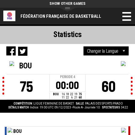
SHOW OTHER GAMES
FÉDÉRATION FRANÇAISE DE BASKETBALL
Statistics
BOU
PERIODE
4
75
60
00:00
BOU
16
18
22
19
75
11
22
6
21
60
COMPÉTITION
LIGUE FEMININE DE BASKET
SALLE
PALAIS DES SPORTS PRADO
DÉTAILS MATCH
Indice: 19:00 UTC 09/12/2023
-Poule A- Journée 10
SPECTATEURS
3422
BOU