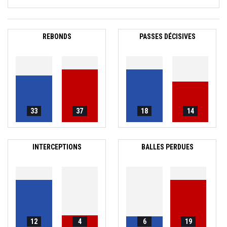
REBONDS
PASSES DÉCISIVES
33
37
18
14
INTERCEPTIONS
BALLES PERDUES
12
4
6
19