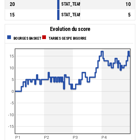
20
10
STAT_TEAMMATCH_BASKETBALL_sBenchPoi
15
5
STAT_TEAMMATCH_BASKETBALL_sPointsFas
Evolution du score
BOURGES BASKET
TARBES GESPE BIGORRE
15
10
5
0
-5
-10
-15
P1
P2
P3
P4