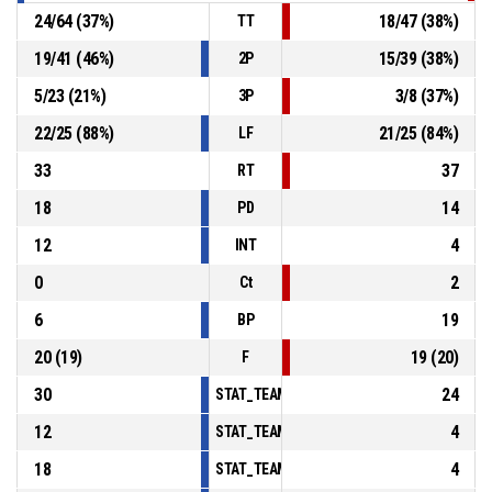
24
/
64
(
37
%)
18
/
47
(
38
%)
TT
19
/
41
(
46
%)
15
/
39
(
38
%)
2P
5
/
23
(
21
%)
3
/
8
(
37
%)
3P
22
/
25
(
88
%)
21
/
25
(
84
%)
LF
33
37
RT
18
14
PD
12
4
INT
0
2
Ct
6
19
BP
20
(
19
)
19
(
20
)
F
30
24
STAT_TEAMMATCH_BASKETBALL_sPointsInT
12
4
STAT_TEAMMATCH_BASKETBALL_sPointsSe
18
4
STAT_TEAMMATCH_BASKETBALL_sPointsFr