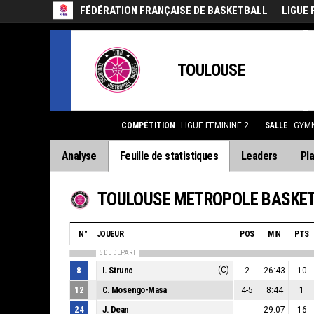
FÉDÉRATION FRANÇAISE DE BASKETBALL
LIGUE 
TOULOUSE
COMPÉTITION
LIGUE FEMININE 2
SALLE
GYMN
Analyse
Feuille de statistiques
Leaders
Pla
TOULOUSE METROPOLE BASKE
N°
JOUEUR
POS
MIN
PTS
5 DE DEPART
8
I. Strunc
(C)
2
26:43
10
12
C. Mosengo-Masa
4-5
8:44
1
24
J. Dean
29:07
16