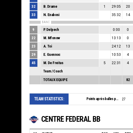
32
B. Drame
1
29:05
20
33
N. Enabosi
35:32
14
BANC
9
P. Delpech
0:00
0
22
M. Mfonow
13:13
0
23
A. Toi
24:12
13
29
E. Guennoc
10:53
4
45
M. De Freitas
5
22:31
4
Team / Coach
TOTAUX EQUIPE
82
TEAM STATISTICS:
Points après balles perdues:
27
CENTRE FEDERAL BB