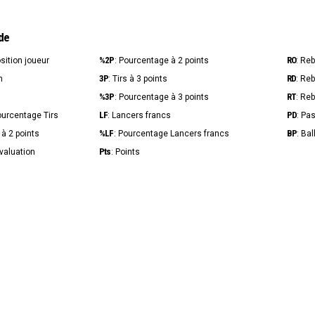
de
%2P
RO
osition joueur
: Pourcentage à 2 points
: Re
3P
RD
n
: Tirs à 3 points
: Re
%3P
RT
s
: Pourcentage à 3 points
: Re
LF
PD
ourcentage Tirs
: Lancers francs
: Pa
%LF
BP
s à 2 points
: Pourcentage Lancers francs
: Ba
Pts
Évaluation
: Points