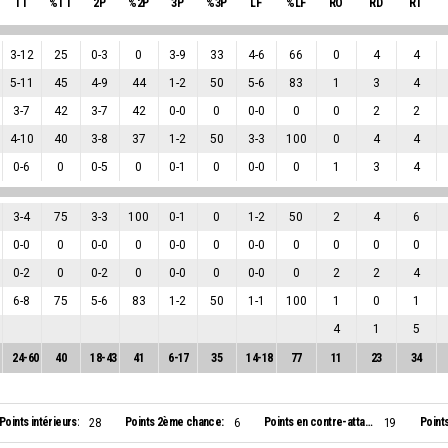
TT
%TT
2P
%2P
3P
%3P
LF
%LF
RO
RD
RT
3
-
12
25
0
-
3
0
3
-
9
33
4
-
6
66
0
4
4
5
-
11
45
4
-
9
44
1
-
2
50
5
-
6
83
1
3
4
3
-
7
42
3
-
7
42
0
-
0
0
0
-
0
0
0
2
2
4
-
10
40
3
-
8
37
1
-
2
50
3
-
3
100
0
4
4
0
-
6
0
0
-
5
0
0
-
1
0
0
-
0
0
1
3
4
3
-
4
75
3
-
3
100
0
-
1
0
1
-
2
50
2
4
6
0
-
0
0
0
-
0
0
0
-
0
0
0
-
0
0
0
0
0
0
-
2
0
0
-
2
0
0
-
0
0
0
-
0
0
2
2
4
6
-
8
75
5
-
6
83
1
-
2
50
1
-
1
100
1
0
1
4
1
5
24
-
60
40
18
-
43
41
6
-
17
35
14
-
18
77
11
23
34
Points intérieurs:
Points 2ème chance:
Points en contre-attaque:
Point
28
6
19