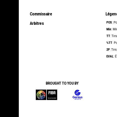
Commissaire
Légen
POS
Arbitres
: P
Min
: Mi
TT
: Tir
%TT
: P
2P
: Tir
EVAL
: 
BROUGHT TO YOU BY