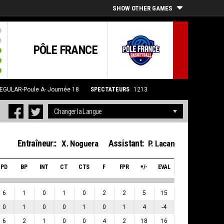
SHOW OTHER GAMES
PÔLE FRANCE
EGULAR-Poule A- Journée 18
SPECTATEURS
1213
Entraîneur::
Assistant:
X. Noguera
P. Lacan
PD
BP
INT
CT
CTS
F
FPR
+/-
EVAL
6
1
0
1
0
2
2
5
15
0
1
0
0
1
0
1
4
-4
6
2
1
0
0
4
2
18
16