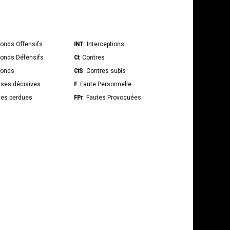
INT
bonds Offensifs
: Interceptions
Ct
bonds Défensifs
: Contres
CtS
bonds
: Contres subis
F
sses décisives
: Faute Personnelle
FPr
lles perdues
: Fautes Provoquées