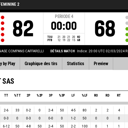
FEMININE 2
PERIODE
4
82
68
00:00
TOU
21
20
21
20
82
PFB
12
19
22
15
68
ASE COMPANS CAFFARELLI
DÉTAILS MATCH
Indice: 20:00 UTC 02/03/2024
R
y by Play
Graphique des tirs
Statistics
Preview
T SAS
TT
%TT
2P
%2P
3P
%3P
LF
%LF
RO
RD
RT
2
-
6
33
0
-
2
0
2
-
4
50
4
-
5
80
2
2
4
0
-
3
0
0
-
3
0
0
-
0
0
1
-
2
50
0
0
0
6
-
12
50
4
-
8
50
2
-
4
50
2
-
2
100
0
1
1