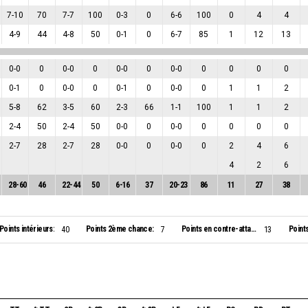
7
-
10
70
7
-
7
100
0
-
3
0
6
-
6
100
0
4
4
4
-
9
44
4
-
8
50
0
-
1
0
6
-
7
85
1
12
13
0
-
0
0
0
-
0
0
0
-
0
0
0
-
0
0
0
0
0
0
-
1
0
0
-
0
0
0
-
1
0
0
-
0
0
1
1
2
5
-
8
62
3
-
5
60
2
-
3
66
1
-
1
100
1
1
2
2
-
4
50
2
-
4
50
0
-
0
0
0
-
0
0
0
0
0
2
-
7
28
2
-
7
28
0
-
0
0
0
-
0
0
2
4
6
4
2
6
28
-
60
46
22
-
44
50
6
-
16
37
20
-
23
86
11
27
38
Points intérieurs:
Points 2ème chance:
Points en contre-attaque:
Point
40
7
13