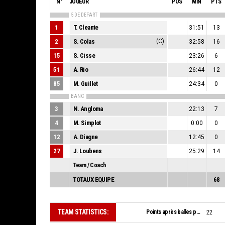
N°
JOUEUR
POS
MIN
PTS
5 DE DEPART
1
T. Cleante
31:51
13
2
S. Colas
(C)
32:58
16
15
S. Cisse
23:26
6
51
A. Rio
26:44
12
85
M. Guillet
24:34
0
BANC
3
N. Angloma
22:13
7
4
M. Simplot
0:00
0
12
A. Diagne
12:45
0
27
J. Loubens
25:29
14
Team / Coach
TOTAUX EQUIPE
68
TEAM STATISTICS:
Points après balles perdues:
22