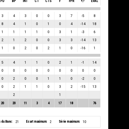
PD
BP
INT
CT
CTS
F
FPR
+/-
EVAL
3
4
3
0
0
3
7
-5
8
8
4
1
0
1
0
4
-14
18
1
1
1
1
0
3
1
-3
6
2
1
2
0
0
3
3
-14
13
1
0
2
0
2
1
0
-16
1
5
4
1
1
0
2
1
-1
14
0
0
0
0
0
0
0
0
0
0
2
0
0
1
1
0
-2
0
0
2
1
1
0
3
2
-15
13
2
1
20
20
11
3
4
17
18
76
s du Banc:
Ecart maximum:
Série maximum:
21
2
10