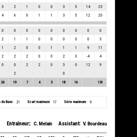
3
2
1
0
0
3
5
14
23
4
6
0
1
1
3
5
12
20
0
0
0
0
0
0
0
0
0
2
1
1
0
0
0
0
0
3
1
2
0
0
1
1
1
9
11
2
2
2
0
0
2
0
-4
4
0
0
2
2
0
3
0
12
9
2
0
24
19
7
4
3
18
16
101
s du Banc:
Ecart maximum:
Série maximum:
21
17
9
Entraîneur::
Assistant:
C. Melain
V. Bourdeau