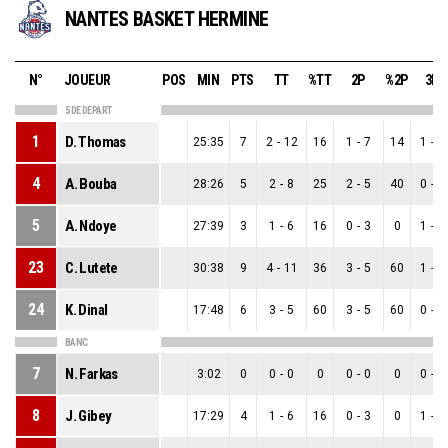
NANTES BASKET HERMINE
N°
JOUEUR
POS
MIN
PTS
TT
%TT
2P
%2P
3P
5 DE DEPART
1
D. Thomas
25:35
7
2
-
12
16
1
-
7
14
1
-
5
4
A. Bouba
28:26
5
2
-
8
25
2
-
5
40
0
-
3
5
A. Ndoye
27:39
3
1
-
6
16
0
-
3
0
1
-
3
23
C. Lutete
30:38
9
4
-
11
36
3
-
5
60
1
-
6
24
K. Dinal
17:48
6
3
-
5
60
3
-
5
60
0
-
0
BANC
7
N. Farkas
3:02
0
0
-
0
0
0
-
0
0
0
-
0
8
J. Gibey
17:29
4
1
-
6
16
0
-
3
0
1
-
3