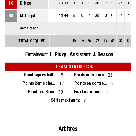
10
B. Nze
23:39
9
3
-
10
30
2
-
8
25
1
-
2
88
M. Legat
25:44
6
3
-
10
30
3
-
7
42
0
-
3
Team / Coach
TOTAUX EQUIPE
49
19
-
68
27
14
-
43
32
5
-
25
L. Pluvy
J. Besson
Entraîneur::
Assistant:
TEAM STATISTICS:
Points après balles perdues:
Points intérieurs:
9
22
Points 2ème chance:
Points en contre-attaque:
17
8
Points du Banc:
Ecart maximum:
19
1
Série maximum:
7
Arbitres