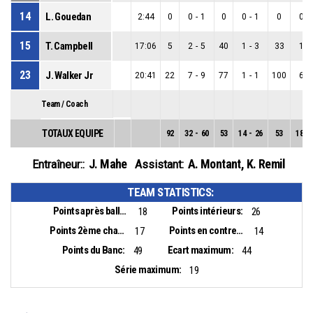
14
L. Gouedan
2:44
0
0
-
1
0
0
-
1
0
0
-
15
T. Campbell
17:06
5
2
-
5
40
1
-
3
33
1
-
23
J. Walker Jr
20:41
22
7
-
9
77
1
-
1
100
6
-
Team / Coach
TOTAUX EQUIPE
92
32
-
60
53
14
-
26
53
18
-
J. Mahe
A. Montant
,
K. Remil
Entraîneur::
Assistant:
TEAM STATISTICS:
Points après balles perdues:
Points intérieurs:
18
26
Points 2ème chance:
Points en contre-attaque:
17
14
Points du Banc:
Ecart maximum:
49
44
Série maximum:
19