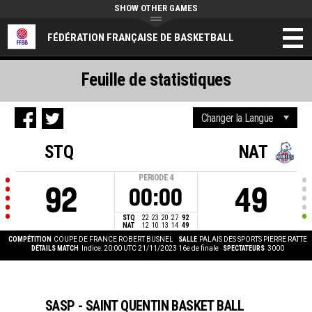
SHOW OTHER GAMES
FÉDÉRATION FRANÇAISE DE BASKETBALL
Feuille de statistiques
STQ
NAT
PERIODE
4
92
49
00:00
STQ
22
23
20
27
92
NAT
12
10
13
14
49
COMPÉTITION
COUPE DE FRANCE ROBERT BUSNEL
SALLE
PALAIS DES SPORTS PIERRE RATTE
DÉTAILS MATCH
Indice: 20:00 UTC 21/11/2023
16e de finale
SPECTATEURS
3000
SASP - SAINT QUENTIN BASKET BALL