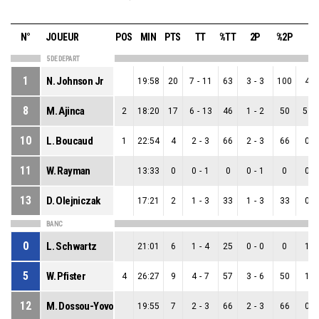
N°
JOUEUR
POS
MIN
PTS
TT
%TT
2P
%2P
3P
5 DE DEPART
1
N. Johnson Jr
19:58
20
7
-
11
63
3
-
3
100
4
-
8
M. Ajinca
2
18:20
17
6
-
13
46
1
-
2
50
5
-
10
L. Boucaud
1
22:54
4
2
-
3
66
2
-
3
66
0
-
11
W. Rayman
13:33
0
0
-
1
0
0
-
1
0
0
-
13
D. Olejniczak
17:21
2
1
-
3
33
1
-
3
33
0
-
BANC
0
L. Schwartz
21:01
6
1
-
4
25
0
-
0
0
1
-
5
W. Pfister
4
26:27
9
4
-
7
57
3
-
6
50
1
-
12
M. Dossou-Yovo
19:55
7
2
-
3
66
2
-
3
66
0
-