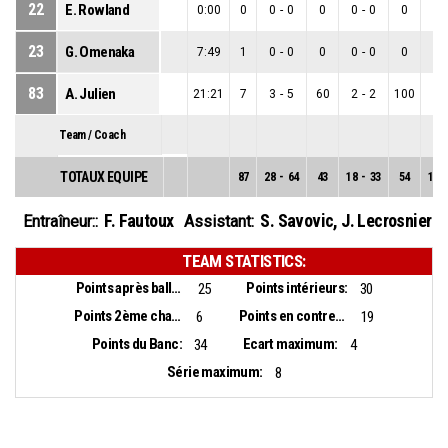
22
E. Rowland
0:00
0
0
-
0
0
0
-
0
0
0
-
23
G. Omenaka
7:49
1
0
-
0
0
0
-
0
0
0
-
83
A. Julien
21:21
7
3
-
5
60
2
-
2
100
1
-
Team / Coach
TOTAUX EQUIPE
87
28
-
64
43
18
-
33
54
10
-
F. Fautoux
S. Savovic
,
J. Lecrosnier
Entraîneur::
Assistant:
TEAM STATISTICS:
Points après balles perdues:
Points intérieurs:
25
30
Points 2ème chance:
Points en contre-attaque:
6
19
Points du Banc:
Ecart maximum:
34
4
Série maximum:
8