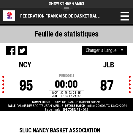
SHOW OTHER GAMES
FÉDÉRATION FRANÇAISE DE BASKETBALL
Feuille de statistiques
NCY
JLB
PERIODE
4
95
87
00:00
NCY
20
28
23
24
95
JLB
17
24
17
29
87
COMPÉTITION
COUPE DE FRANCE ROBERT BUSNEL
SALLE
PALAIS DES SPORTS JEAN WEILLE
DÉTAILS MATCH
Indice: 20:00 UTC 13/02/2024
8e de finale
SPECTATEURS
4012
SLUC NANCY BASKET ASSOCIATION