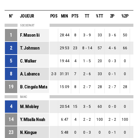
N°
JOUEUR
POS
MIN
PTS
TT
%TT
2P
%2P
3
5 DE DEPART
1
F. Mason Iii
28:44
8
3
-
9
33
3
-
6
50
0
-
2
T. Johnson
29:53
23
8
-
14
57
4
-
6
66
4
-
5
C. Walker
19:44
4
1
-
5
20
0
-
3
0
1
-
8
A. Labanca
2-3
31:31
7
2
-
6
33
0
-
1
0
2
-
19
B. Cingala Mata
15:09
8
2
-
7
28
2
-
7
28
0
-
BANC
4
M. Mobley
20:54
15
3
-
5
60
0
-
0
0
3
-
14
Y. Mballa Noah
6:47
4
2
-
2
100
2
-
2
100
0
-
23
N. Kingue
5:48
0
0
-
3
0
0
-
1
0
0
-