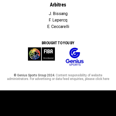
Arbitres
J. Bissang
F. Lepercq
E. Ceccarelli
BROUGHT TO YOU BY
© Genius Sports Group 2024.
Content responsibility of website
administrators. For advertising or data feed enquiries, please click here