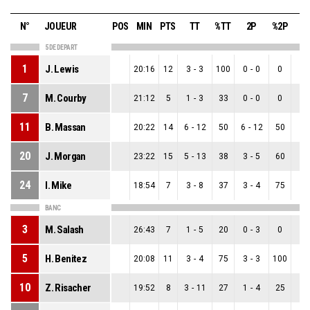
N°
JOUEUR
POS
MIN
PTS
TT
%TT
2P
%2P
3
5 DE DEPART
1
J. Lewis
20:16
12
3
-
3
100
0
-
0
0
3
-
7
M. Courby
21:12
5
1
-
3
33
0
-
0
0
1
-
11
B. Massan
20:22
14
6
-
12
50
6
-
12
50
0
-
20
J. Morgan
23:22
15
5
-
13
38
3
-
5
60
2
-
24
I. Mike
18:54
7
3
-
8
37
3
-
4
75
0
-
BANC
3
M. Salash
26:43
7
1
-
5
20
0
-
3
0
1
-
5
H. Benitez
20:08
11
3
-
4
75
3
-
3
100
0
-
10
Z. Risacher
19:52
8
3
-
11
27
1
-
4
25
2
-