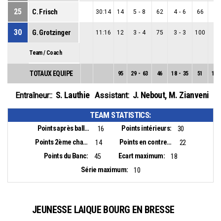
25
C. Frisch
30:14
14
5
-
8
62
4
-
6
66
1
-
30
G. Grotzinger
11:16
12
3
-
4
75
3
-
3
100
0
-
Team / Coach
TOTAUX EQUIPE
95
29
-
63
46
18
-
35
51
11
S. Lauthie
J. Nebout
,
M. Zianveni
Entraîneur::
Assistant:
TEAM STATISTICS:
Points après balles perdues:
Points intérieurs:
16
30
Points 2ème chance:
Points en contre-attaque:
14
22
Points du Banc:
Ecart maximum:
45
18
Série maximum:
10
JEUNESSE LAIQUE BOURG EN BRESSE