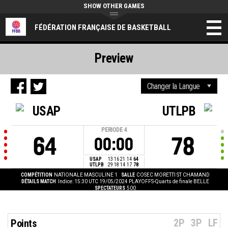
SHOW OTHER GAMES
FÉDÉRATION FRANÇAISE DE BASKETBALL
Preview
USAP
UTLPB
PERIODE
4
64
78
00:00
USAP
13
16
21
14
64
UTLPB
29
18
14
17
78
COMPÉTITION
NATIONALE MASCULINE 1
SALLE
COSEC MORETTI ST CHAMAND
DÉTAILS MATCH
Indice: 15:30 UTC 19/05/2024
PLAYOFFS-Quarts de finale BELLE
SPECTATEURS
500
2P
3P
LF
Points