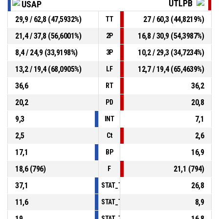
UTLPB
USAP
29,9 / 62,8 (47,5932%)
27 / 60,3 (44,8219%)
TT
21,4 / 37,8 (56,6001%)
16,8 / 30,9 (54,3987%)
2P
8,4 / 24,9 (33,9198%)
10,2 / 29,3 (34,7234%)
3P
13,2 / 19,4 (68,0905%)
12,7 / 19,4 (65,4639%)
LF
36,6
36,2
RT
20,2
20,8
PD
9,3
7,1
INT
2,5
2,6
Ct
17,1
16,9
BP
18,6 (796)
21,1 (794)
F
37,1
26,8
STAT_TEAMMATCH_BASKETBALL_sPointsI
11,6
8,9
STAT_TEAMMATCH_BASKETBALL_sPoints
19
16,8
STAT_TEAMMATCH_BASKETBALL_sPointsF