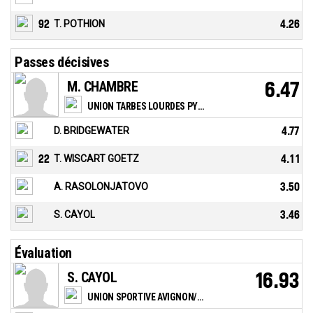
92
T. POTHION
4.26
Passes décisives
M. CHAMBRE
6.47
UNION TARBES LOURDES PYRENEES BASKET
D. BRIDGEWATER
4.77
22
T. WISCART GOETZ
4.11
A. RASOLONJATOVO
3.50
S. CAYOL
3.46
Évaluation
S. CAYOL
16.93
UNION SPORTIVE AVIGNON/PONTET