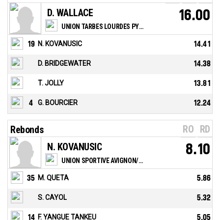
D. WALLACE
16.00
UNION TARBES LOURDES PYRENEES BASKET
19
N. KOVANUSIC
14.41
D. BRIDGEWATER
14.38
T. JOLLY
13.81
4
G. BOURCIER
12.24
RO
RD
Rebonds
N. KOVANUSIC
8.10
UNION SPORTIVE AVIGNON/PONTET
35
M. QUETA
5.86
S. CAYOL
5.32
14
F. YANGUE TANKEU
5.05