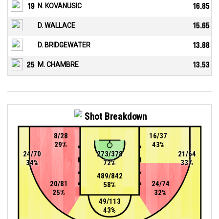
19
N. KOVANUSIC
16.85
D. WALLACE
15.65
D. BRIDGEWATER
13.88
25
M. CHAMBRE
13.53
Shot Breakdown
8/28
16/37
29%
43%
24/70
273/378
21/64
34%
72%
33%
489/842
20/81
24/74
58%
25%
32%
49/113
43%