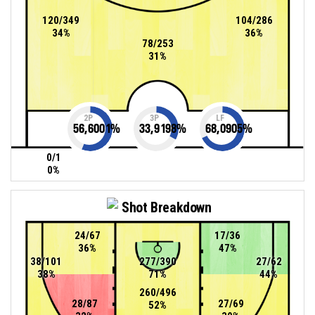
120/349
104/286
34%
36%
78/253
31%
2P
3P
LF
56,6001
%
33,9198
%
68,0905
%
0/1
0%
Shot Breakdown
24/67
17/36
36%
47%
38/101
277/390
27/62
38%
71%
44%
260/496
28/87
27/69
52%