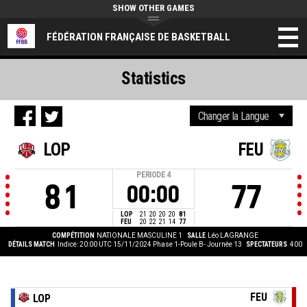
SHOW OTHER GAMES
FÉDÉRATION FRANÇAISE DE BASKETBALL
Statistics
LOP
FEU
PERIODE
4
81
77
00:00
LOP
21
20
20
20
81
FEU
20
22
21
14
77
COMPÉTITION
NATIONALE MASCULINE 1
SALLE
Léo LAGRANGE
DÉTAILS MATCH
Indice: 20:00 UTC 15/11/2024
Phase 1-Poule B- Journée 13
SPECTATEURS
400
FEU
LOP