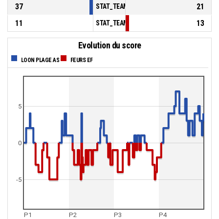
37
21
STAT_TEAMMATCH_BASKETBALL_sBenchPoi
11
13
STAT_TEAMMATCH_BASKETBALL_sPointsFas
Evolution du score
LOON PLAGE AS
FEURS EF
5
0
-5
P1
P2
P3
P4