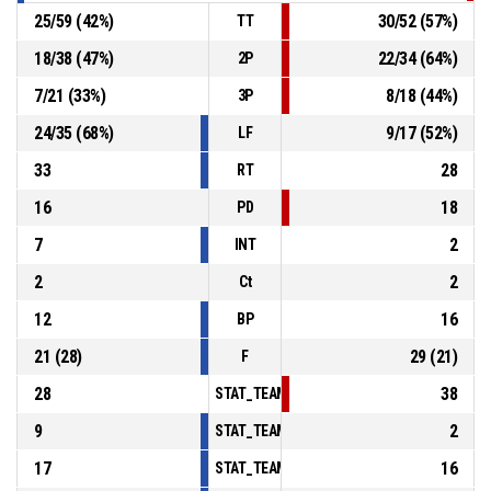
25
/
59
(
42
%)
30
/
52
(
57
%)
TT
18
/
38
(
47
%)
22
/
34
(
64
%)
2P
7
/
21
(
33
%)
8
/
18
(
44
%)
3P
24
/
35
(
68
%)
9
/
17
(
52
%)
LF
33
28
RT
16
18
PD
7
2
INT
2
2
Ct
12
16
BP
21
(
28
)
29
(
21
)
F
28
38
STAT_TEAMMATCH_BASKETBALL_sPointsInT
9
2
STAT_TEAMMATCH_BASKETBALL_sPointsSe
17
16
STAT_TEAMMATCH_BASKETBALL_sPointsFr