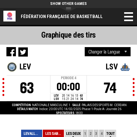
SHOW OTHER GAMES
FÉDÉRATION FRANÇAISE DE BASKETBALL
Graphique des tirs
LEV
LSV
PERIODE
4
63
74
00:00
LEV
20
14
16
13
63
LSV
15
21
24
14
74
COMPÉTITION
NATIONALE MASCULINE 1
SALLE
PALAIS DES SPORTS M. CERDAN
DÉTAILS MATCH
Indice: 20:00 UTC 14/02/2025
Phase 1-Poule A- Journée 26
SPECTATEURS
1800
LEVALLOIS
LES SABLES
LES DEUX
1
2
3
4
TOUT