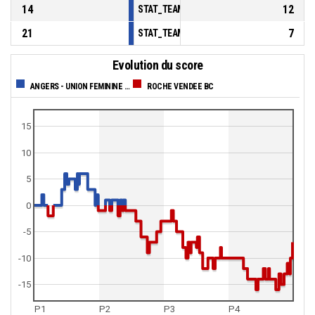
14
12
STAT_TEAMMATCH_BASKETBALL_sBenchPoi
21
7
STAT_TEAMMATCH_BASKETBALL_sPointsFas
Evolution du score
ANGERS - UNION FEMININE BASKET 49
ROCHE VENDEE BC
15
10
5
0
-5
-10
-15
P1
P2
P3
P4