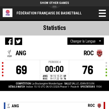
SHOW OTHER GAMES
FÉDÉRATION FRANÇAISE DE BASKETBALL
Statistics
ANG
ROC
PERIODE
4
69
76
00:00
ANG
18
15
15
21
69
ROC
19
17
22
18
76
COMPÉTITION
La Boulangère Wonderligue
SALLE
SALLE JEAN BOUIN
DÉTAILS MATCH
Indice: 15:15 UTC 04/01/2026
Phase 1 - Poule A
SPECTATEURS
1934
ROC
ANG