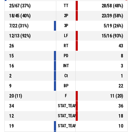
25
/
67
(
37
%)
28
/
58
(
48
%)
TT
18
/
45
(
40
%)
23
/
39
(
58
%)
2P
7
/
22
(
31
%)
5
/
19
(
26
%)
3P
12
/
13
(
92
%)
15
/
16
(
93
%)
LF
26
43
RT
15
8
PD
16
3
INT
2
1
Ct
9
22
BP
20
(
11
)
11
(
20
)
F
34
36
STAT_TEAMMATCH_BASKETBALL_sPointsInT
12
18
STAT_TEAMMATCH_BASKETBALL_sPointsSe
19
10
STAT_TEAMMATCH_BASKETBALL_sPointsFr