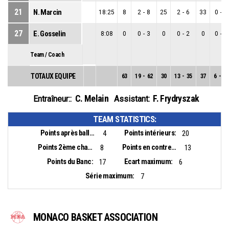
21
N. Marcin
18:25
8
2
-
8
25
2
-
6
33
0
-
2
27
E. Gosselin
8:08
0
0
-
3
0
0
-
2
0
0
-
1
Team / Coach
TOTAUX EQUIPE
63
19
-
62
30
13
-
35
37
6
-
27
C. Melain
F. Frydryszak
Entraîneur::
Assistant:
TEAM STATISTICS:
Points après balles perdues:
Points intérieurs:
4
20
Points 2ème chance:
Points en contre-attaque:
8
13
Points du Banc:
Ecart maximum:
17
6
Série maximum:
7
MONACO BASKET ASSOCIATION