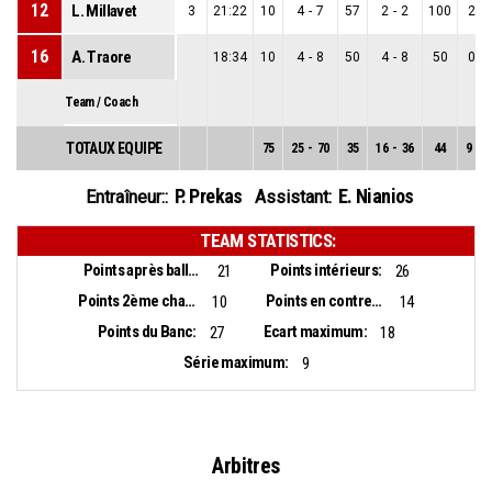
12
L. Millavet
3
21:22
10
4
-
7
57
2
-
2
100
2
-
16
A. Traore
18:34
10
4
-
8
50
4
-
8
50
0
-
Team / Coach
TOTAUX EQUIPE
75
25
-
70
35
16
-
36
44
9
-
3
P. Prekas
E. Nianios
Entraîneur::
Assistant:
TEAM STATISTICS:
Points après balles perdues:
Points intérieurs:
21
26
Points 2ème chance:
Points en contre-attaque:
10
14
Points du Banc:
Ecart maximum:
27
18
Série maximum:
9
Arbitres