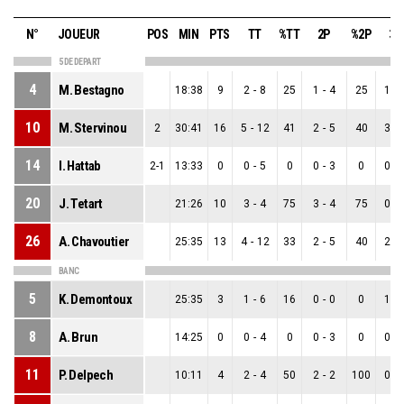
N°
JOUEUR
POS
MIN
PTS
TT
%TT
2P
%2P
3P
5 DE DEPART
4
M. Bestagno
18:38
9
2
-
8
25
1
-
4
25
1
-
10
M. Stervinou
2
30:41
16
5
-
12
41
2
-
5
40
3
-
14
I. Hattab
2-1
13:33
0
0
-
5
0
0
-
3
0
0
-
20
J. Tetart
21:26
10
3
-
4
75
3
-
4
75
0
-
26
A. Chavoutier
25:35
13
4
-
12
33
2
-
5
40
2
-
BANC
5
K. Demontoux
25:35
3
1
-
6
16
0
-
0
0
1
-
8
A. Brun
14:25
0
0
-
4
0
0
-
3
0
0
-
11
P. Delpech
10:11
4
2
-
4
50
2
-
2
100
0
-