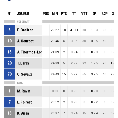
N°
JOUEUR
POS
MIN
PTS
TT
%TT
2P
%2P
3P
5 DE DEPART
8
E. Broliron
29:27
18
4
-
11
36
1
-
3
33
3
-
8
10
A. Courbot
29:46
6
3
-
6
50
3
-
5
60
0
-
1
15
A. Thermoz-Lorciere
21:09
2
0
-
4
0
0
-
3
0
0
-
1
20
T. Leray
24:33
5
2
-
9
22
1
-
5
20
1
-
4
70
C. Sevaux
24:43
15
5
-
9
55
3
-
5
60
2
-
4
BANC
1
M. Ravin
0:00
0
0
-
0
0
0
-
0
0
0
-
0
7
L. Foirest
23:12
2
0
-
8
0
0
-
2
0
0
-
6
13
K. Bissa
20:37
7
3
-
4
75
3
-
4
75
0
-
0