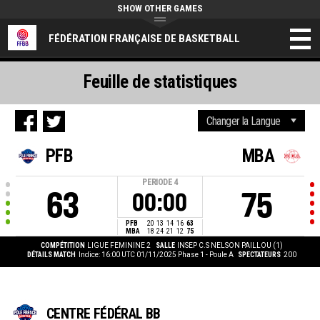
SHOW OTHER GAMES
FÉDÉRATION FRANÇAISE DE BASKETBALL
Feuille de statistiques
PFB
MBA
PERIODE
4
63
75
00:00
PFB
20
13
14
16
63
MBA
18
24
21
12
75
COMPÉTITION
LIGUE FEMININE 2
SALLE
INSEP C.S NELSON PAILLOU (1)
DÉTAILS MATCH
Indice: 16:00 UTC 01/11/2025
Phase 1 - Poule A
SPECTATEURS
200
CENTRE FÉDÉRAL BB