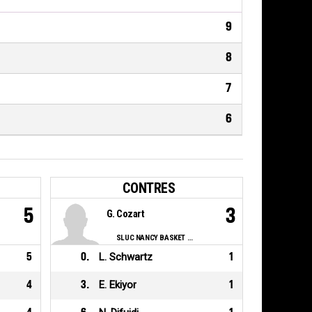
9
8
7
6
CONTRES
5
3
G. Cozart
SLUC NANCY BASKET ASSOCIATION
5
0
.
L. Schwartz
1
4
3
.
E. Ekiyor
1