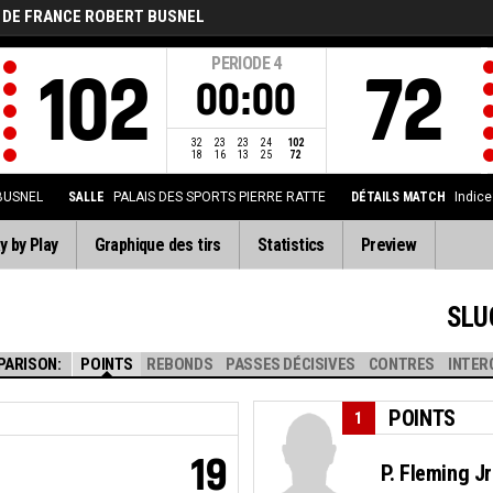
 DE FRANCE ROBERT BUSNEL
PERIODE
4
102
72
00:00
32
23
23
24
102
18
16
13
25
72
BUSNEL
SALLE
PALAIS DES SPORTS PIERRE RATTE
DÉTAILS MATCH
Indic
y by Play
Graphique des tirs
Statistics
Preview
SLU
PARISON:
POINTS
REBONDS
PASSES DÉCISIVES
CONTRES
INTER
POINTS
1
19
P. Fleming Jr