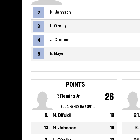
2
N. Johnson
3
L. O'reilly
4
J. Caroline
5
E. Ekiyor
POINTS
26
P. Fleming Jr
SLUC NANCY BASKET ASSOCIATION
6
.
N. Difuidi
19
21
13
.
N. Johnson
16
6
.