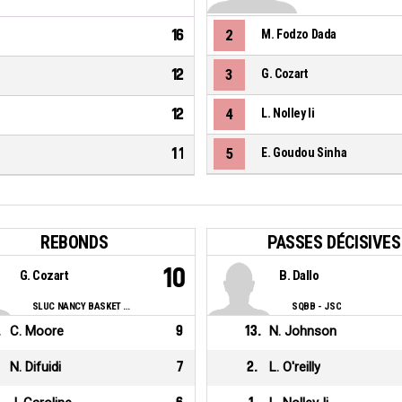
16
2
M. Fodzo Dada
12
3
G. Cozart
12
4
L. Nolley Ii
11
5
E. Goudou Sinha
REBONDS
PASSES DÉCISIVES
10
G. Cozart
B. Dallo
SLUC NANCY BASKET ASSOCIATION
SQBB - JSC
.
C. Moore
9
13
.
N. Johnson
N. Difuidi
7
2
.
L. O'reilly