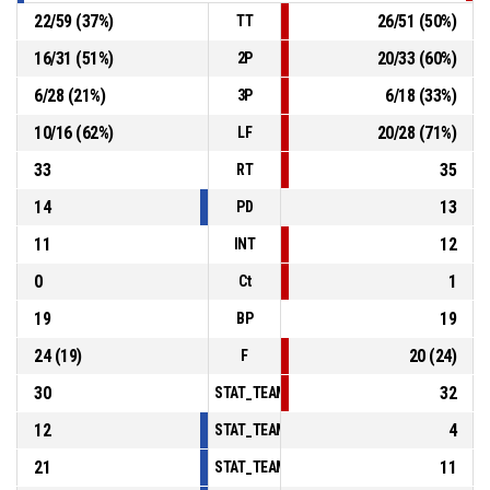
22
/
59
(
37
%)
26
/
51
(
50
%)
TT
16
/
31
(
51
%)
20
/
33
(
60
%)
2P
6
/
28
(
21
%)
6
/
18
(
33
%)
3P
10
/
16
(
62
%)
20
/
28
(
71
%)
LF
33
35
RT
14
13
PD
11
12
INT
0
1
Ct
19
19
BP
24
(
19
)
20
(
24
)
F
30
32
STAT_TEAMMATCH_BASKETBALL_sPointsInT
12
4
STAT_TEAMMATCH_BASKETBALL_sPointsSe
21
11
STAT_TEAMMATCH_BASKETBALL_sPointsFr