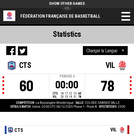
SHOW OTHER GAMES
FÉDÉRATION FRANÇAISE DE BASKETBALL
Statistics
CTS
VIL
PERIODE
4
60
78
00:00
CTS
18
17
12
13
60
VIL
20
13
14
31
78
COMPÉTITION
La Boulangère Wonderligue
SALLE
COLISEE GRANDE SALLE
DÉTAILS MATCH
Indice: 20:00 UTC 06/12/2025
Phase 1 - Poule A
SPECTATEURS
2300
VIL
CTS