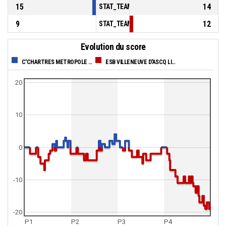
15
14
STAT_TEAMMATCH_BASKETBALL_sBenchPoi
9
12
STAT_TEAMMATCH_BASKETBALL_sPointsFas
Evolution du score
C'CHARTRES METROPOLE BASKET FEMININ
ESB VILLENEUVE D'ASCQ LILLE METROPOLE
20
10
0
-10
-20
P1
P2
P3
P4