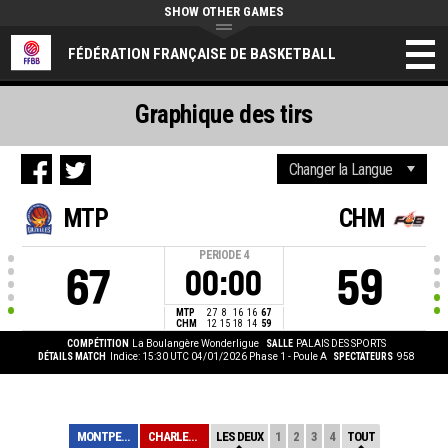
SHOW OTHER GAMES
FÉDÉRATION FRANÇAISE DE BASKETBALL
Graphique des tirs
MTP
CHM
PERIODE
4
67
59
00:00
MTP
27
8
16
16
67
CHM
12
15
18
14
59
COMPÉTITION
La Boulangère Wonderligue
SALLE
PALAIS DES SPORTS
DÉTAILS MATCH
Indice: 15:30 UTC 04/01/2026
Phase 1 - Poule A
SPECTATEURS
958
MONTPELLIER
CHARLEVILLE MEZ...
LES DEUX
1
2
3
4
TOUT