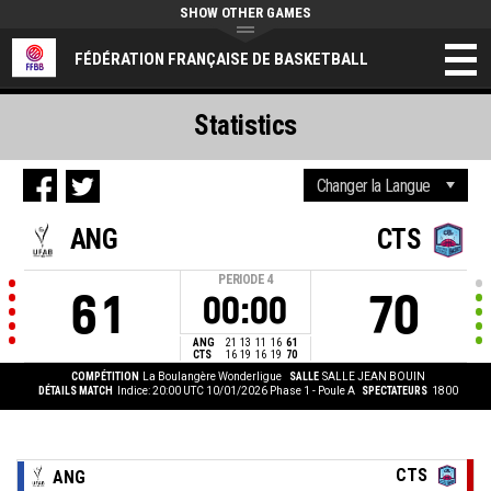
SHOW OTHER GAMES
FÉDÉRATION FRANÇAISE DE BASKETBALL
Statistics
ANG
CTS
PERIODE
4
61
70
00:00
ANG
21
13
11
16
61
CTS
16
19
16
19
70
COMPÉTITION
La Boulangère Wonderligue
SALLE
SALLE JEAN BOUIN
DÉTAILS MATCH
Indice: 20:00 UTC 10/01/2026
Phase 1 - Poule A
SPECTATEURS
1800
CTS
ANG