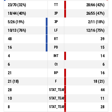
23
/
70
(
32
%)
28
/
66
(
42
%)
TT
18
/
44
(
40
%)
26
/
55
(
47
%)
2P
5
/
26
(
19
%)
2
/
11
(
18
%)
3P
10
/
13
(
76
%)
12
/
16
(
75
%)
LF
48
39
RT
16
15
PD
4
14
INT
6
6
Ct
21
16
BP
21
(
18
)
18
(
21
)
F
28
44
STAT_TEAMMATCH_BASKETBALL_sPointsInT
10
11
STAT_TEAMMATCH_BASKETBALL_sPointsSe
8
28
STAT_TEAMMATCH_BASKETBALL_sPointsFr