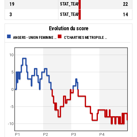
19
22
STAT_TEAMMATCH_BASKETBALL_sBenchPoi
3
14
STAT_TEAMMATCH_BASKETBALL_sPointsFas
Evolution du score
ANGERS - UNION FEMININE BASKET 49
C'CHARTRES METROPOLE BASKET FEMININ
10
5
0
-5
-10
P1
P2
P3
P4