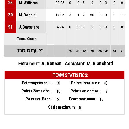
25
M. Williams
23:05
0
0
-
5
0
0
-
3
0
0
-
2
30
M. Debaut
17:05
3
1
-
2
50
0
-
0
0
1
-
2
91
J. Bayssiere
4:24
0
0
-
0
0
0
-
0
0
0
-
0
Team / Coach
TOTAUX EQUIPE
85
33
-
66
50
26
-
48
54
7
-
18
A. Bonnan
M. Blanchard
Entraîneur::
Assistant:
TEAM STATISTICS:
Points après balles perdues:
Points intérieurs:
31
40
Points 2ème chance:
Points en contre-attaque:
10
8
Points du Banc:
Ecart maximum:
15
13
Série maximum:
8