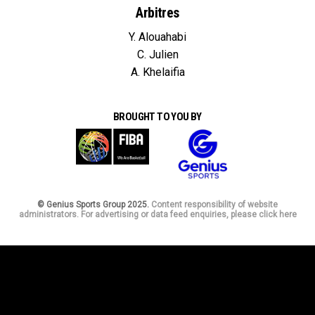
Arbitres
Y. Alouahabi
C. Julien
A. Khelaifia
BROUGHT TO YOU BY
© Genius Sports Group 2025.
Content responsibility of website
administrators. For advertising or data feed enquiries, please click here