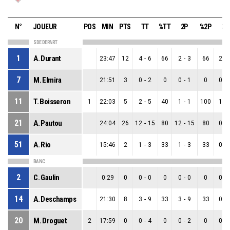
N°
JOUEUR
POS
MIN
PTS
TT
%TT
2P
%2P
3P
5 DE DEPART
1
A. Durant
23:47
12
4
-
6
66
2
-
3
66
2
-
7
M. Elmira
21:51
3
0
-
2
0
0
-
1
0
0
-
11
T. Boisseron
1
22:03
5
2
-
5
40
1
-
1
100
1
-
21
A. Pautou
24:04
26
12
-
15
80
12
-
15
80
0
-
51
A. Rio
15:46
2
1
-
3
33
1
-
3
33
0
-
BANC
2
C. Gaulin
0:29
0
0
-
0
0
0
-
0
0
0
-
14
A. Deschamps
21:30
8
3
-
9
33
3
-
9
33
0
-
20
M. Droguet
2
17:59
0
0
-
4
0
0
-
2
0
0
-