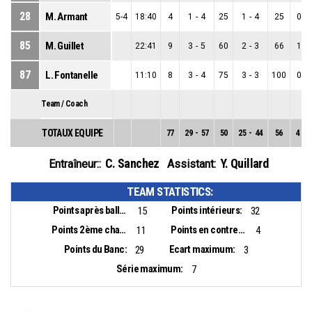
28
M. Armant
5-4
18:40
4
1
-
4
25
1
-
4
25
0
-
85
M. Guillet
22:41
9
3
-
5
60
2
-
3
66
1
-
87
L. Fontanelle
11:10
8
3
-
4
75
3
-
3
100
0
-
Team / Coach
TOTAUX EQUIPE
77
29
-
57
50
25
-
44
56
4
-
1
C. Sanchez
Y. Quillard
Entraîneur::
Assistant:
TEAM STATISTICS:
Points après balles perdues:
Points intérieurs:
15
32
Points 2ème chance:
Points en contre-attaque:
11
4
Points du Banc:
Ecart maximum:
29
3
Série maximum:
7