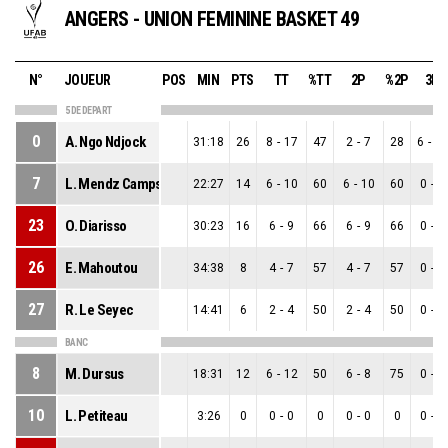
ANGERS - UNION FEMININE BASKET 49
N°
JOUEUR
POS
MIN
PTS
TT
%TT
2P
%2P
3P
5 DE DEPART
0
A. Ngo Ndjock
31:18
26
8
-
17
47
2
-
7
28
6
-
1
7
L. Mendz Camps
22:27
14
6
-
10
60
6
-
10
60
0
-
0
23
O. Diarisso
30:23
16
6
-
9
66
6
-
9
66
0
-
0
26
E. Mahoutou
34:38
8
4
-
7
57
4
-
7
57
0
-
0
27
R. Le Seyec
14:41
6
2
-
4
50
2
-
4
50
0
-
0
BANC
8
M. Dursus
18:31
12
6
-
12
50
6
-
8
75
0
-
4
10
L. Petiteau
3:26
0
0
-
0
0
0
-
0
0
0
-
0