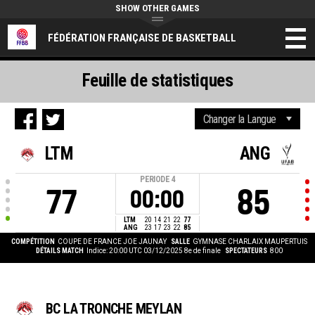
SHOW OTHER GAMES
FÉDÉRATION FRANÇAISE DE BASKETBALL
Feuille de statistiques
LTM
ANG
PERIODE
4
77
85
00:00
LTM
20
14
21
22
77
ANG
23
17
23
22
85
COMPÉTITION
COUPE DE FRANCE JOE JAUNAY
SALLE
GYMNASE CHARLAIX MAUPERTUIS
DÉTAILS MATCH
Indice: 20:00 UTC 03/12/2025
8e de finale
SPECTATEURS
800
BC LA TRONCHE MEYLAN