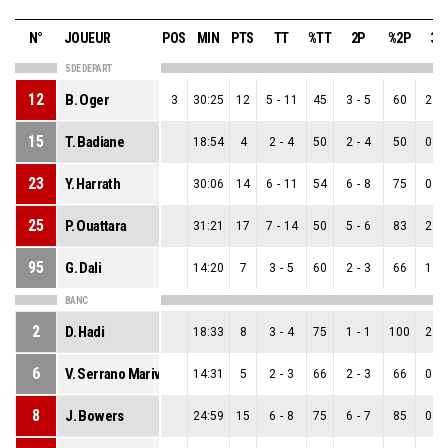
N°
JOUEUR
POS
MIN
PTS
TT
%TT
2P
%2P
3P
5 DE DEPART
12
B. Oger
3
30:25
12
5
-
11
45
3
-
5
60
2
-
15
T. Badiane
18:54
4
2
-
4
50
2
-
4
50
0
-
23
Y. Harrath
30:06
14
6
-
11
54
6
-
8
75
0
-
25
P. Ouattara
31:21
17
7
-
14
50
5
-
6
83
2
-
95
G. Dali
14:20
7
3
-
5
60
2
-
3
66
1
-
BANC
2
D. Hadi
18:33
8
3
-
4
75
1
-
1
100
2
-
6
V. Serrano Marivela
14:31
5
2
-
3
66
2
-
3
66
0
-
8
J. Bowers
24:59
15
6
-
8
75
6
-
7
85
0
-