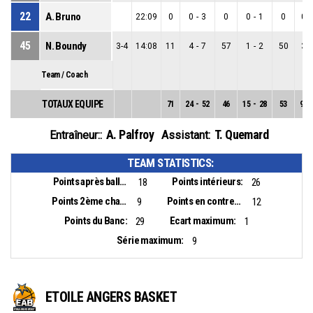
22
A. Bruno
22:09
0
0
-
3
0
0
-
1
0
0
-
45
N. Boundy
3-4
14:08
11
4
-
7
57
1
-
2
50
3
-
Team / Coach
TOTAUX EQUIPE
71
24
-
52
46
15
-
28
53
9
-
A. Palfroy
T. Quemard
Entraîneur::
Assistant:
TEAM STATISTICS:
Points après balles perdues:
Points intérieurs:
18
26
Points 2ème chance:
Points en contre-attaque:
9
12
Points du Banc:
Ecart maximum:
29
1
Série maximum:
9
ETOILE ANGERS BASKET