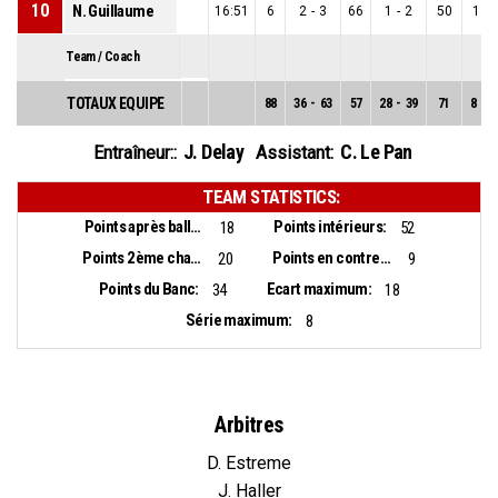
10
N. Guillaume
16:51
6
2
-
3
66
1
-
2
50
1
-
Team / Coach
TOTAUX EQUIPE
88
36
-
63
57
28
-
39
71
8
-
2
J. Delay
C. Le Pan
Entraîneur::
Assistant:
TEAM STATISTICS:
Points après balles perdues:
Points intérieurs:
18
52
Points 2ème chance:
Points en contre-attaque:
20
9
Points du Banc:
Ecart maximum:
34
18
Série maximum:
8
Arbitres
D. Estreme
J. Haller