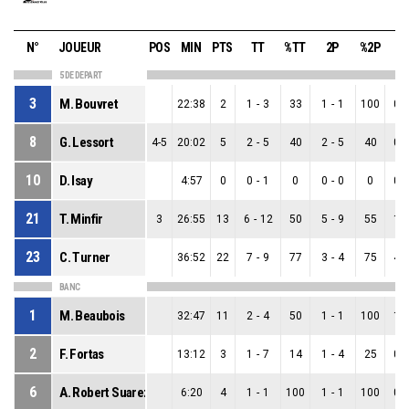
N°
JOUEUR
POS
MIN
PTS
TT
%TT
2P
%2P
3
5 DE DEPART
3
M. Bouvret
22:38
2
1
-
3
33
1
-
1
100
0
-
8
G. Lessort
4-5
20:02
5
2
-
5
40
2
-
5
40
0
-
10
D. Isay
4:57
0
0
-
1
0
0
-
0
0
0
-
21
T. Minfir
3
26:55
13
6
-
12
50
5
-
9
55
1
-
23
C. Turner
36:52
22
7
-
9
77
3
-
4
75
4
-
BANC
1
M. Beaubois
32:47
11
2
-
4
50
1
-
1
100
1
-
2
F. Fortas
13:12
3
1
-
7
14
1
-
4
25
0
-
6
A. Robert Suarez
6:20
4
1
-
1
100
1
-
1
100
0
-