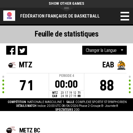
SHOW OTHER GAMES
FÉDÉRATION FRANÇAISE DE BASKETBALL
Feuille de statistiques
MTZ
EAB
PERIODE
4
71
88
00:00
MTZ
23
17
19
12
71
EAB
24
18
27
19
88
COMPÉTITION
NATIONALE MASCULINE 1
SALLE
COMPLEXE SPORTIF ST SYMPHORIEN
DÉTAILS MATCH
Indice: 20:00 UTC 08/04/2026
Phase 2-Groupe B- Journée 8
SPECTATEURS
200
METZ BC