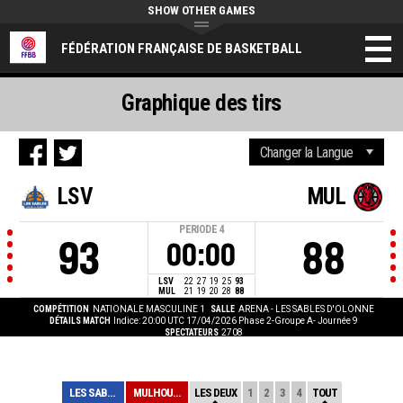
SHOW OTHER GAMES
FÉDÉRATION FRANÇAISE DE BASKETBALL
Graphique des tirs
LSV
MUL
PERIODE
4
93
88
00:00
LSV
22
27
19
25
93
MUL
21
19
20
28
88
COMPÉTITION
NATIONALE MASCULINE 1
SALLE
ARENA - LES SABLES D'OLONNE
DÉTAILS MATCH
Indice: 20:00 UTC 17/04/2026
Phase 2-Groupe A- Journée 9
SPECTATEURS
2708
LES SABLES
MULHOUSE
LES DEUX
1
2
3
4
TOUT