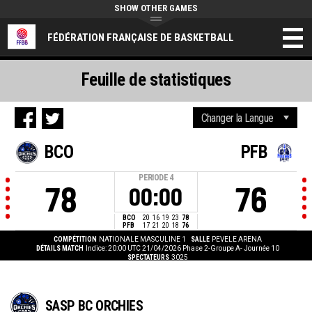
SHOW OTHER GAMES
FÉDÉRATION FRANÇAISE DE BASKETBALL
Feuille de statistiques
BCO
PFB
PERIODE
4
78
76
00:00
BCO
20
16
19
23
78
PFB
17
21
20
18
76
COMPÉTITION
NATIONALE MASCULINE 1
SALLE
PEVELE ARENA
DÉTAILS MATCH
Indice: 20:00 UTC 21/04/2026
Phase 2-Groupe A- Journée 10
SPECTATEURS
3025
SASP BC ORCHIES