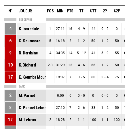
N°
JOUEUR
POS
MIN
PTS
TT
%TT
2P
%2P
3
5 DE DEPART
4
K. Incredule
1
27:11
16
4
-
9
44
0
-
2
0
4
-
6
C. Soumaoro
5
16:18
3
1
-
2
50
1
-
2
50
0
-
9
R. Dardaine
4
34:35
14
5
-
12
41
5
-
9
55
0
-
10
K. Bichard
2-3
31:29
13
4
-
6
66
1
-
2
50
3
-
17
E. Koumba Mounda
19:07
7
3
-
5
60
3
-
4
75
0
-
BANC
2
M. Parnet
0:00
0
0
-
0
0
0
-
0
0
0
-
8
C. Poncet Leberre
27:10
7
2
-
6
33
1
-
2
50
1
-
12
M. Lebrun
2
18:28
2
1
-
1
100
1
-
1
100
0
-