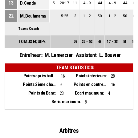
13
D. Conde
5
20:17
11
4
-
9
44
4
-
9
44
0
-
22
M. Bouhmama
5:25
3
1
-
2
50
1
-
2
50
0
-
Team / Coach
TOTAUX EQUIPE
76
25
-
52
48
17
-
33
51
8
-
M. Lemercier
L. Bouvier
Entraîneur::
Assistant:
TEAM STATISTICS:
Points après balles perdues:
Points intérieurs:
16
28
Points 2ème chance:
Points en contre-attaque:
6
16
Points du Banc:
Ecart maximum:
23
4
Série maximum:
8
Arbitres