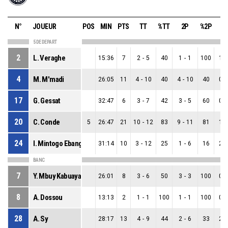
N°
JOUEUR
POS
MIN
PTS
TT
%TT
2P
%2P
3
5 DE DEPART
2
L. Veraghe
15:36
7
2
-
5
40
1
-
1
100
1
-
4
M. M'madi
26:05
11
4
-
10
40
4
-
10
40
0
-
17
G. Gessat
32:47
6
3
-
7
42
3
-
5
60
0
-
20
C. Conde
5
26:47
21
10
-
12
83
9
-
11
81
1
-
24
I. Mintogo Ebang
31:14
10
3
-
12
25
1
-
6
16
2
-
BANC
7
Y. Mbuy Kabuaya-Diondo
26:01
8
3
-
6
50
3
-
3
100
0
-
8
A. Dossou
13:13
2
1
-
1
100
1
-
1
100
0
-
28
A. Sy
28:17
13
4
-
9
44
2
-
6
33
2
-