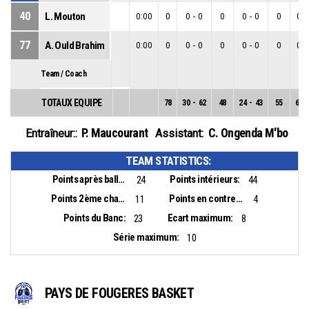
40
L. Mouton
0:00
0
0
-
0
0
0
-
0
0
0
-
77
A. Ould Brahim
0:00
0
0
-
0
0
0
-
0
0
0
-
Team / Coach
TOTAUX EQUIPE
78
30
-
62
48
24
-
43
55
6
-
P. Maucourant
C. Ongenda M'bo
Entraîneur::
Assistant:
TEAM STATISTICS:
Points après balles perdues:
Points intérieurs:
24
44
Points 2ème chance:
Points en contre-attaque:
11
4
Points du Banc:
Ecart maximum:
23
8
Série maximum:
10
PAYS DE FOUGERES BASKET