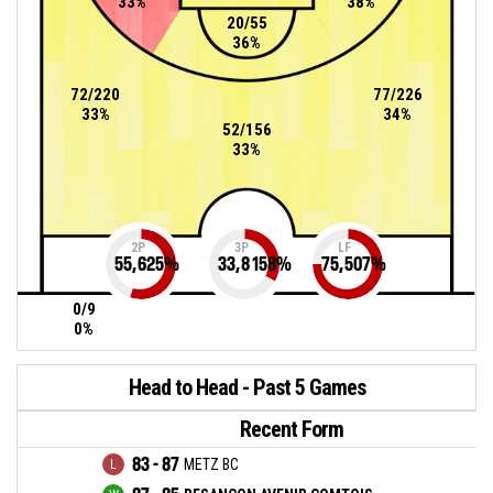
33%
38%
20/55
36%
72/220
77/226
33%
34%
52/156
33%
2P
3P
LF
55,625
%
33,8158
%
75,507
%
0/9
0%
Head to Head - Past 5 Games
Recent Form
83 - 87
METZ BC