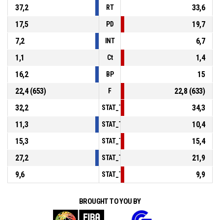
37,2
33,6
RT
17,5
19,7
PD
7,2
6,7
INT
1,1
1,4
Ct
16,2
15
BP
22,4 (653)
22,8 (633)
F
32,2
34,3
STAT_TEAMMATCH_BASKETBALL_sPointsI
11,3
10,4
STAT_TEAMMATCH_BASKETBALL_sPoints
15,3
15,4
STAT_TEAMMATCH_BASKETBALL_sPointsF
27,2
21,9
STAT_TEAMMATCH_BASKETBALL_sBenchP
9,6
9,9
STAT_TEAMMATCH_BASKETBALL_sPointsF
BROUGHT TO YOU BY