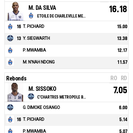
M. DA SILVA
16.18
ETOILE DE CHARLEVILLE MEZIERES
16
T. PICHARD
15.00
13
Y. SIEGWARTH
13.38
P. MWAMBA
12.17
M. N'NAH NDONG
11.57
RO
RD
Rebonds
M. SISSOKO
7.05
C’CHARTRES METROPOLE BASKET
G. DIMOKE OSANGO
6.00
16
T. PICHARD
5.14
P. MWAMBA
5.07