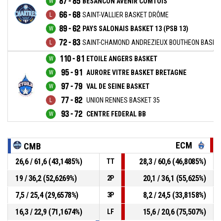
87 - 85
BESANCON AVENIR COMTOIS
66 - 68
SAINT-VALLIER BASKET DRÔME
89 - 62
PAYS SALONAIS BASKET 13 (PSB 13)
72 - 83
SAINT-CHAMOND ANDREZIEUX BOUTHEON BASKET
110 - 81
ETOILE ANGERS BASKET
95 - 91
AURORE VITRE BASKET BRETAGNE
97 - 79
VAL DE SEINE BASKET
77 - 82
UNION RENNES BASKET 35
93 - 72
CENTRE FEDERAL BB
ECM
CMB
26,6 / 61,6 (43,1485%)
28,3 / 60,6 (46,8085%)
TT
19 / 36,2 (52,6269%)
20,1 / 36,1 (55,625%)
2P
7,5 / 25,4 (29,6578%)
8,2 / 24,5 (33,8158%)
3P
16,3 / 22,9 (71,1674%)
15,6 / 20,6 (75,507%)
LF