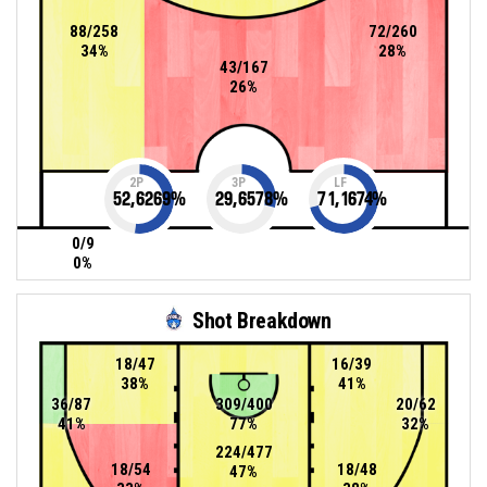
88/258
72/260
34%
28%
43/167
26%
2P
3P
LF
52,6269
%
29,6578
%
71,1674
%
0/9
0%
Shot Breakdown
18/47
16/39
38%
41%
36/87
309/400
20/62
41%
77%
32%
224/477
18/54
18/48
47%