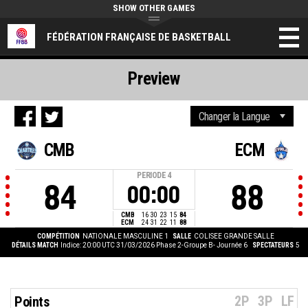
SHOW OTHER GAMES
FÉDÉRATION FRANÇAISE DE BASKETBALL
Preview
CMB
ECM
PERIODE
4
84
88
00:00
CMB
16
30
23
15
84
ECM
24
31
22
11
88
COMPÉTITION
NATIONALE MASCULINE 1
SALLE
COLISEE GRANDE SALLE
DÉTAILS MATCH
Indice: 20:00 UTC 31/03/2026
Phase 2-Groupe B- Journée 6
SPECTATEURS
5
2P
3P
LF
Points