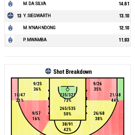
M. DA SILVA
14.61
13
Y. SIEGWARTH
13.10
M. N'NAH NDONG
12.10
P. MWAMBA
11.93
Shot Breakdown
9/25
9/26
36%
35%
10/47
235/321
21/48
21%
73%
44%
265/535
9/57
26/68
50%
16%
38%
38/91
42%