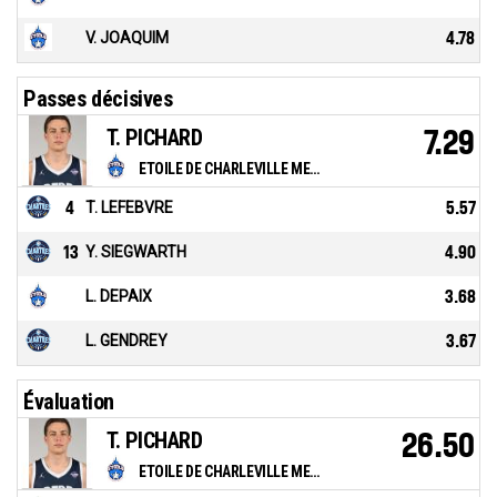
V. JOAQUIM
4.78
Passes décisives
T. PICHARD
7.29
ETOILE DE CHARLEVILLE MEZIERES
4
T. LEFEBVRE
5.57
13
Y. SIEGWARTH
4.90
L. DEPAIX
3.68
L. GENDREY
3.67
Évaluation
T. PICHARD
26.50
ETOILE DE CHARLEVILLE MEZIERES