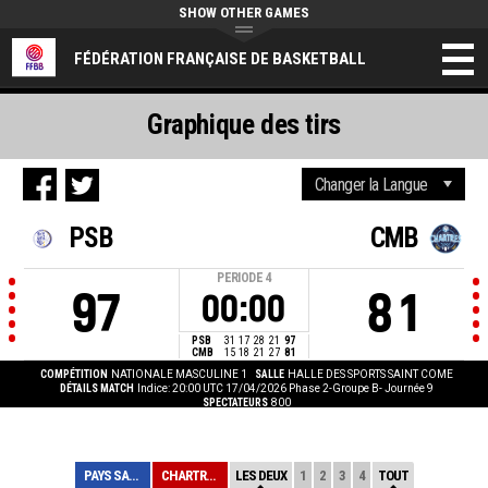
SHOW OTHER GAMES
FÉDÉRATION FRANÇAISE DE BASKETBALL
Graphique des tirs
PSB
CMB
PERIODE
4
97
81
00:00
PSB
31
17
28
21
97
CMB
15
18
21
27
81
COMPÉTITION
NATIONALE MASCULINE 1
SALLE
HALLE DES SPORTS SAINT COME
DÉTAILS MATCH
Indice: 20:00 UTC 17/04/2026
Phase 2-Groupe B- Journée 9
SPECTATEURS
800
PAYS SALONAIS
CHARTRES
LES DEUX
1
2
3
4
TOUT