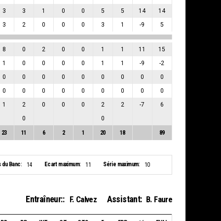
3
3
1
0
0
5
5
14
14
3
2
0
0
0
3
1
-9
5
8
0
2
0
0
1
1
11
15
1
0
0
0
0
1
1
-9
-2
0
0
0
0
0
0
0
0
0
0
0
0
0
0
0
0
0
0
1
2
0
0
0
2
2
-7
6
0
0
23
11
6
2
1
20
18
89
s du Banc:
Ecart maximum:
Série maximum:
14
11
10
Entraîneur::
Assistant:
F. Calvez
B. Faure