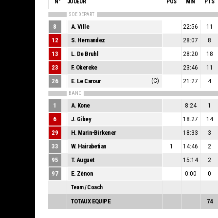
N°
JOUEUR
POS
MIN
PTS
5 DE DEPART
8
A. Ville
22:56
11
12
S. Hernandez
28:07
8
13
L. De Bruhl
28:20
18
23
F. Okereke
23:46
11
26
E. Le Carour
(C)
21:27
4
BANC
1
A. Kone
8:24
1
6
J. Gibey
18:27
14
29
H. Marin-Birkener
18:33
3
33
W. Hairabetian
1
14:46
2
95
T. Auguet
15:14
2
97
E. Zénon
0:00
0
Team / Coach
TOTAUX EQUIPE
74