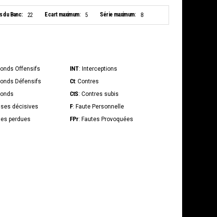
s du Banc:
Ecart maximum:
Série maximum:
22
5
8
INT
bonds Offensifs
: Interceptions
Ct
bonds Défensifs
: Contres
CtS
bonds
: Contres subis
F
sses décisives
: Faute Personnelle
FPr
lles perdues
: Fautes Provoquées