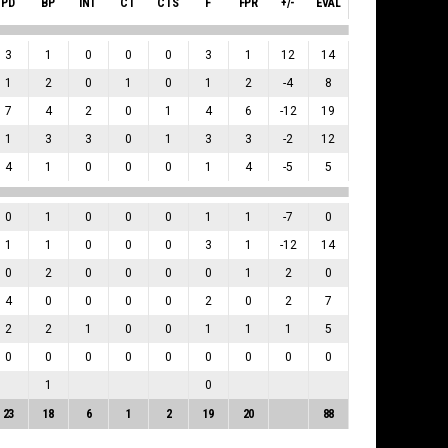
PD
BP
INT
CT
CTS
F
FPR
+/-
EVAL
3
1
0
0
0
3
1
12
14
1
2
0
1
0
1
2
-4
8
7
4
2
0
1
4
6
-12
19
1
3
3
0
1
3
3
-2
12
4
1
0
0
0
1
4
-5
5
0
1
0
0
0
1
1
-7
0
1
1
0
0
0
3
1
-12
14
0
2
0
0
0
0
1
2
0
4
0
0
0
0
2
0
2
7
2
2
1
0
0
1
1
1
5
0
0
0
0
0
0
0
0
0
1
0
23
18
6
1
2
19
20
88