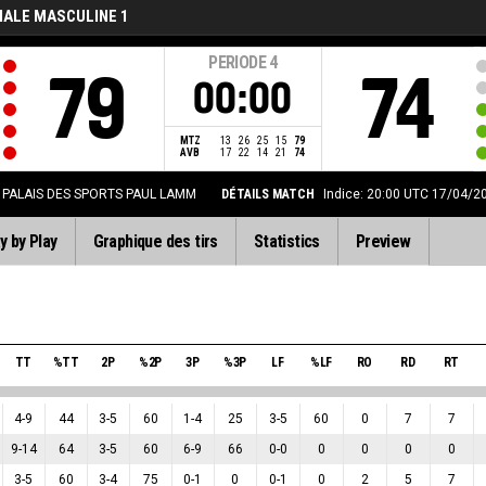
NALE MASCULINE 1
PERIODE
4
79
74
00:00
MTZ
13
26
25
15
79
AVB
17
22
14
21
74
PALAIS DES SPORTS PAUL LAMM
DÉTAILS MATCH
Indice: 20:00 UTC 17/04/2
y by Play
Graphique des tirs
Statistics
Preview
TT
%TT
2P
%2P
3P
%3P
LF
%LF
RO
RD
RT
4
-
9
44
3
-
5
60
1
-
4
25
3
-
5
60
0
7
7
9
-
14
64
3
-
5
60
6
-
9
66
0
-
0
0
0
0
0
3
-
5
60
3
-
4
75
0
-
1
0
0
-
1
0
2
5
7