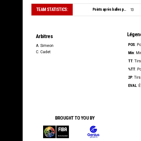
TEAM STATISTICS:
Points après balles perdues:
13
Légen
Arbitres
POS
: P
A. Simeon
C. Cadet
Min
: Mi
TT
: Tir
%TT
: P
2P
: Tir
EVAL
: 
BROUGHT TO YOU BY