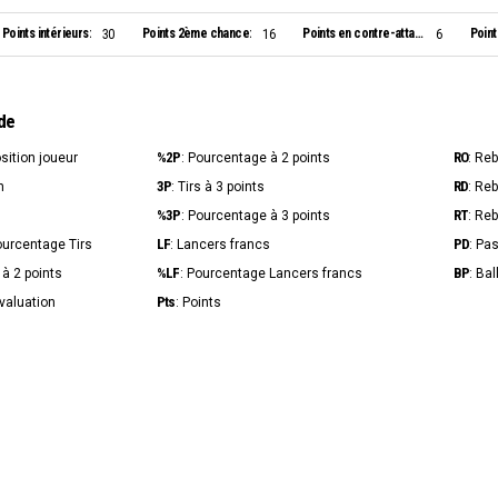
Points intérieurs:
Points 2ème chance:
Points en contre-attaque:
Point
30
16
6
de
%2P
RO
osition joueur
: Pourcentage à 2 points
: Re
3P
RD
n
: Tirs à 3 points
: Re
%3P
RT
s
: Pourcentage à 3 points
: Re
LF
PD
ourcentage Tirs
: Lancers francs
: Pa
%LF
BP
s à 2 points
: Pourcentage Lancers francs
: Ba
Pts
Évaluation
: Points