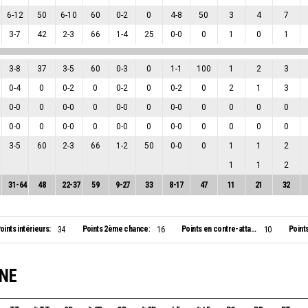
6
-
12
50
6
-
10
60
0
-
2
0
4
-
8
50
3
4
7
3
-
7
42
2
-
3
66
1
-
4
25
0
-
0
0
1
0
1
3
-
8
37
3
-
5
60
0
-
3
0
1
-
1
100
1
2
3
0
-
4
0
0
-
2
0
0
-
2
0
0
-
2
0
2
1
3
0
-
0
0
0
-
0
0
0
-
0
0
0
-
0
0
0
0
0
0
-
0
0
0
-
0
0
0
-
0
0
0
-
0
0
0
0
0
3
-
5
60
2
-
3
66
1
-
2
50
0
-
0
0
1
1
2
1
1
2
31
-
64
48
22
-
37
59
9
-
27
33
8
-
17
47
11
21
32
oints intérieurs:
Points 2ème chance:
Points en contre-attaque:
Point
34
16
10
GNE