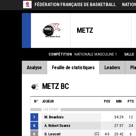
FÉDÉRATION FRANÇAISE DE BASKETBALL
NATIO
METZ
COMPÉTITION
NATIONALE MASCULINE 1
SALLE
Analyse
Feuille de statistiques
Leaders
Pla
METZ BC
N°
JOUEUR
POS
MIN
PTS
5 DE DEPART
1
M. Beaubois
34:29
12
6
A. Robert Suarez
27:37
24
8
G. Lessort
(C)
4-5
20:42
6