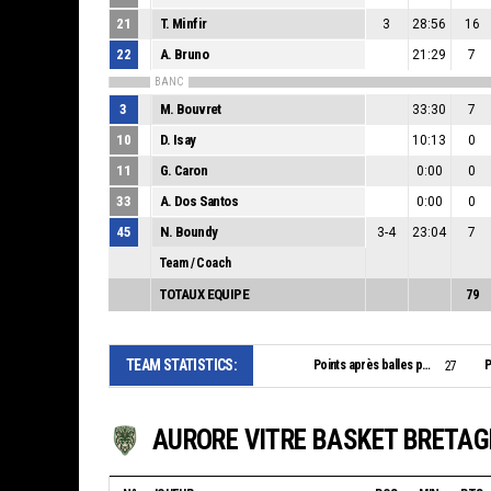
21
T. Minfir
3
28:56
16
22
A. Bruno
21:29
7
BANC
3
M. Bouvret
33:30
7
10
D. Isay
10:13
0
11
G. Caron
0:00
0
33
A. Dos Santos
0:00
0
45
N. Boundy
3-4
23:04
7
Team / Coach
TOTAUX EQUIPE
79
TEAM STATISTICS:
Points après balles perdues:
P
27
AURORE VITRE BASKET BRETA