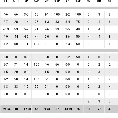
TT
%TT
2P
%2P
3P
%3P
LF
%LF
RO
RD
RT
4
-
6
66
3
-
5
60
1
-
1
100
2
-
2
100
0
3
3
2
-
7
28
1
-
4
25
1
-
3
33
3
-
4
75
2
4
6
7
-
13
53
5
-
7
71
2
-
6
33
2
-
5
40
1
4
5
4
-
9
44
4
-
9
44
0
-
0
0
3
-
6
50
4
4
8
1
-
2
50
1
-
1
100
0
-
1
0
2
-
4
50
0
1
1
0
-
0
0
0
-
0
0
0
-
0
0
1
-
2
50
1
0
1
5
-
7
71
1
-
1
100
4
-
6
66
0
-
0
0
0
2
2
1
-
5
20
0
-
0
0
1
-
5
20
0
-
0
0
0
3
3
1
-
2
50
1
-
1
100
0
-
1
0
0
-
0
0
1
1
2
1
-
3
33
1
-
2
50
0
-
1
0
0
-
0
0
2
2
4
0
-
0
0
0
-
0
0
0
-
0
0
0
-
0
0
0
0
0
2
3
5
26
-
54
48
17
-
30
56
9
-
24
37
13
-
23
56
13
27
40