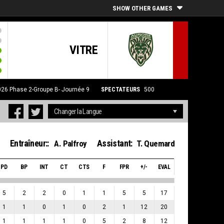
SHOW OTHER GAMES
VITRE
026
Phase 2-Groupe B- Journée 9
SPECTATEURS
500
Entraîneur::
Assistant:
A. Palfroy
T. Quemard
PD
BP
INT
CT
CTS
F
FPR
+/-
EVAL
5
2
2
0
1
1
5
5
17
1
1
0
1
0
2
1
12
20
1
1
1
1
0
5
2
8
12