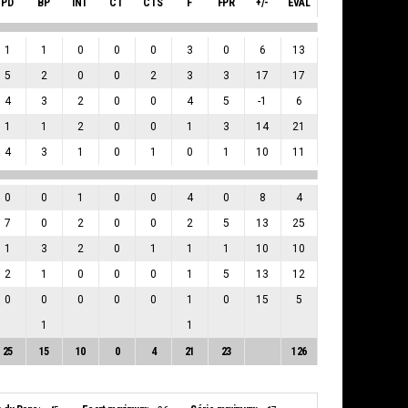
PD
BP
INT
CT
CTS
F
FPR
+/-
EVAL
1
1
0
0
0
3
0
6
13
5
2
0
0
2
3
3
17
17
4
3
2
0
0
4
5
-1
6
1
1
2
0
0
1
3
14
21
4
3
1
0
1
0
1
10
11
0
0
1
0
0
4
0
8
4
7
0
2
0
0
2
5
13
25
1
3
2
0
1
1
1
10
10
2
1
0
0
0
1
5
13
12
0
0
0
0
0
1
0
15
5
1
1
25
15
10
0
4
21
23
126