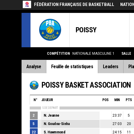
FÉDÉRATION FRANÇAISE DE BASKETBALL
NATIO
POISSY
COMPÉTITION
NATIONALE MASCULINE 1
SALLE
Analyse
Feuille de statistiques
Leaders
Pla
POISSY BASKET ASSOCIATION
N°
JOUEUR
POS
MIN
PTS
5 DE DEPART
2
N. Jeanne
23:37
5
5
N. Goudou-Sinha
27:03
20
22
S. Hawmmond
24:15
11