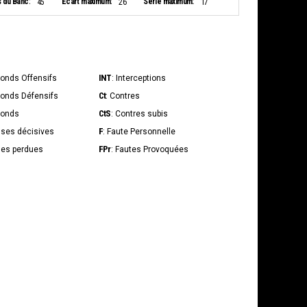
s du Banc:
Ecart maximum:
Série maximum:
45
26
17
INT
bonds Offensifs
: Interceptions
Ct
bonds Défensifs
: Contres
CtS
bonds
: Contres subis
F
sses décisives
: Faute Personnelle
FPr
lles perdues
: Fautes Provoquées