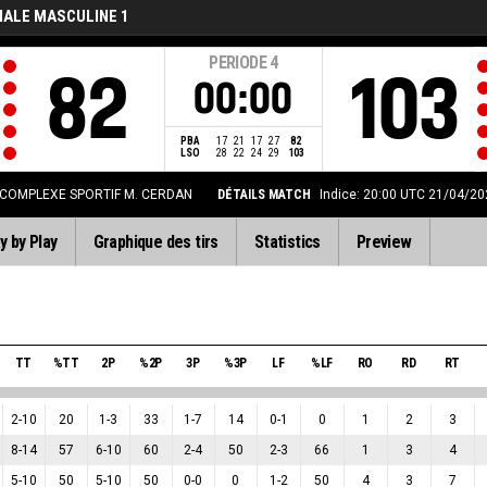
NALE MASCULINE 1
PERIODE
4
82
103
00:00
PBA
17
21
17
27
82
LSO
28
22
24
29
103
COMPLEXE SPORTIF M. CERDAN
DÉTAILS MATCH
Indice: 20:00 UTC 21/04/20
y by Play
Graphique des tirs
Statistics
Preview
TT
%TT
2P
%2P
3P
%3P
LF
%LF
RO
RD
RT
2
-
10
20
1
-
3
33
1
-
7
14
0
-
1
0
1
2
3
8
-
14
57
6
-
10
60
2
-
4
50
2
-
3
66
1
3
4
5
-
10
50
5
-
10
50
0
-
0
0
1
-
2
50
4
3
7