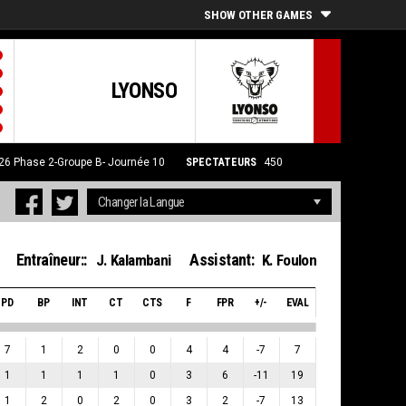
SHOW OTHER GAMES
LYONSO
26
Phase 2-Groupe B- Journée 10
SPECTATEURS
450
Entraîneur::
Assistant:
J. Kalambani
K. Foulon
PD
BP
INT
CT
CTS
F
FPR
+/-
EVAL
7
1
2
0
0
4
4
-7
7
1
1
1
1
0
3
6
-11
19
1
2
0
2
0
3
2
-7
13