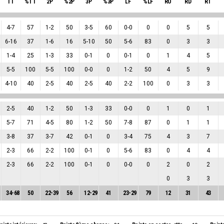
TT
%TT
2P
%2P
3P
%3P
LF
%LF
RO
RD
RT
4
-
7
57
1
-
2
50
3
-
5
60
0
-
0
0
0
5
5
6
-
16
37
1
-
6
16
5
-
10
50
5
-
6
83
0
3
3
1
-
4
25
1
-
3
33
0
-
1
0
0
-
1
0
1
4
5
5
-
5
100
5
-
5
100
0
-
0
0
1
-
2
50
4
5
9
4
-
10
40
2
-
5
40
2
-
5
40
2
-
2
100
0
3
3
2
-
5
40
1
-
2
50
1
-
3
33
0
-
0
0
1
0
1
5
-
7
71
4
-
5
80
1
-
2
50
7
-
8
87
0
1
1
3
-
8
37
3
-
7
42
0
-
1
0
3
-
4
75
4
3
7
2
-
3
66
2
-
2
100
0
-
1
0
5
-
6
83
0
4
4
2
-
3
66
2
-
2
100
0
-
1
0
0
-
0
0
2
0
2
0
3
3
34
-
68
50
22
-
39
56
12
-
29
41
23
-
29
79
12
31
43