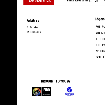
TEAM STATISTICS:
Points après balles perdues:
P
26
Légen
Arbitres
POS
: P
B. Buston
M. Duclaux
Min
: Mi
TT
: Tir
%TT
: P
2P
: Tir
EVAL
: 
BROUGHT TO YOU BY