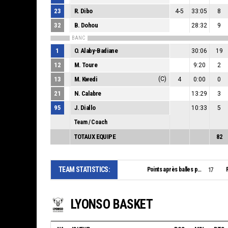
23
R. Dibo
4-5
33:05
8
32
B. Dohou
28:32
9
BANC
1
O. Alaby-Badiane
30:06
19
12
M. Toure
9:20
2
13
M. Kwedi
(C)
4
0:00
0
21
N. Calabre
13:29
3
95
J. Diallo
10:33
5
Team / Coach
TOTAUX EQUIPE
82
TEAM STATISTICS:
Points après balles perdues:
17
LYONSO BASKET