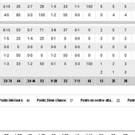
3
-
10
30
2
-
7
28
1
-
3
33
1
-
1
100
0
5
5
4
-
5
80
3
-
3
100
1
-
2
50
0
-
0
0
0
4
4
8
-
15
53
5
-
7
71
3
-
8
37
0
-
1
0
2
5
7
1
-
5
20
1
-
4
25
0
-
1
0
0
-
0
0
2
0
2
0
-
0
0
0
-
0
0
0
-
0
0
0
-
0
0
0
0
0
1
-
2
50
0
-
0
0
1
-
2
50
0
-
0
0
0
0
0
1
-
3
33
1
-
2
50
0
-
1
0
3
-
3
100
1
2
3
2
1
3
33
-
74
44
24
-
46
52
9
-
28
32
7
-
11
63
13
25
38
Points intérieurs:
Points 2ème chance:
Points en contre-attaque:
Point
44
17
22