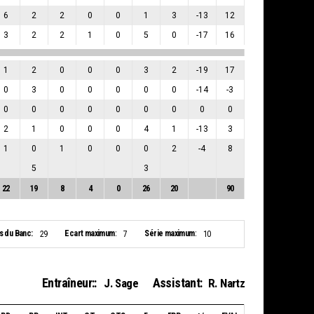
6
2
2
0
0
1
3
-13
12
3
2
2
1
0
5
0
-17
16
1
2
0
0
0
3
2
-19
17
0
3
0
0
0
0
0
-14
-3
0
0
0
0
0
0
0
0
0
2
1
0
0
0
4
1
-13
3
1
0
1
0
0
0
2
-4
8
5
3
22
19
8
4
0
26
20
90
s du Banc:
Ecart maximum:
Série maximum:
29
7
10
Entraîneur::
Assistant:
J. Sage
R. Nartz