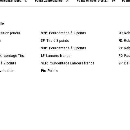
oints intérieurs:
Points 2ème chance:
Points en contre-attaque:
Point
42
21
19
de
%2P
RO
osition joueur
: Pourcentage à 2 points
: Re
3P
RD
n
: Tirs à 3 points
: Re
%3P
RT
s
: Pourcentage à 3 points
: Re
LF
PD
ourcentage Tirs
: Lancers francs
: Pa
%LF
BP
s à 2 points
: Pourcentage Lancers francs
: Ba
Pts
Évaluation
: Points