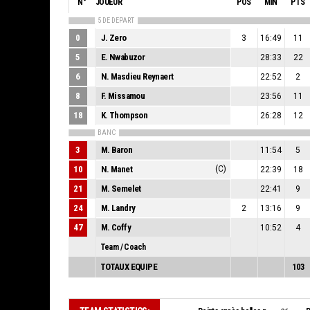
N°
JOUEUR
POS
MIN
PTS
5 DE DEPART
0
J. Zero
3
16:49
11
5
E. Nwabuzor
28:33
22
6
N. Masdieu Reynaert
22:52
2
8
F. Missamou
23:56
11
18
K. Thompson
26:28
12
BANC
3
M. Baron
11:54
5
10
N. Manet
(C)
22:39
18
21
M. Semelet
22:41
9
24
M. Landry
2
13:16
9
47
M. Coffy
10:52
4
Team / Coach
TOTAUX EQUIPE
103