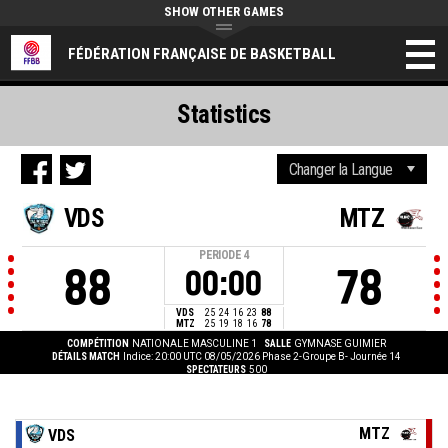
SHOW OTHER GAMES
FÉDÉRATION FRANÇAISE DE BASKETBALL
Statistics
VDS
MTZ
PERIODE
4
88
78
00:00
VDS
25
24
16
23
88
MTZ
25
19
18
16
78
COMPÉTITION
NATIONALE MASCULINE 1
SALLE
GYMNASE GUIMIER
DÉTAILS MATCH
Indice: 20:00 UTC 08/05/2026
Phase 2-Groupe B- Journée 14
SPECTATEURS
500
MTZ
VDS