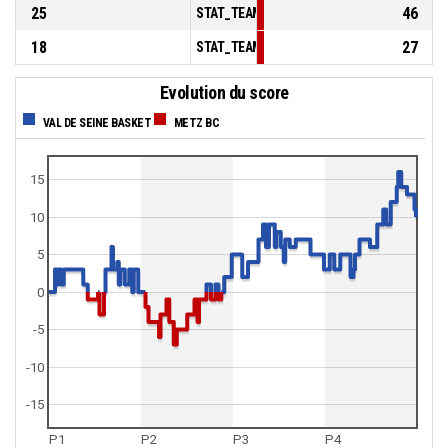
25
46
STAT_TEAMMATCH_BASKETBALL_sBenchPoi
18
27
STAT_TEAMMATCH_BASKETBALL_sPointsFas
Evolution du score
VAL DE SEINE BASKET
METZ BC
15
10
5
0
-5
-10
-15
P1
P2
P3
P4