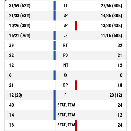
31
/
59
(
52
%)
27
/
66
(
40
%)
TT
21
/
33
(
63
%)
14
/
36
(
38
%)
2P
10
/
26
(
38
%)
13
/
30
(
43
%)
3P
16
/
21
(
76
%)
11
/
16
(
68
%)
LF
39
32
RT
22
21
PD
12
12
INT
6
0
Ct
21
18
BP
12
(
20
)
20
(
12
)
F
40
24
STAT_TEAMMATCH_BASKETBALL_sPointsInT
14
12
STAT_TEAMMATCH_BASKETBALL_sPointsSe
16
24
STAT_TEAMMATCH_BASKETBALL_sPointsFr