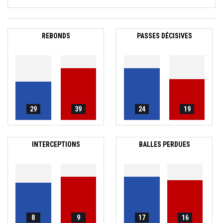
REBONDS
PASSES DÉCISIVES
29
39
24
19
INTERCEPTIONS
BALLES PERDUES
8
9
17
16