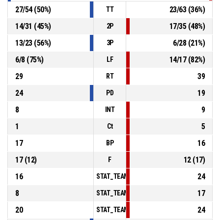
27
/
54
(
50
%)
23
/
63
(
36
%)
TT
14
/
31
(
45
%)
17
/
35
(
48
%)
2P
13
/
23
(
56
%)
6
/
28
(
21
%)
3P
6
/
8
(
75
%)
14
/
17
(
82
%)
LF
29
39
RT
24
19
PD
8
9
INT
1
5
Ct
17
16
BP
17
(
12
)
12
(
17
)
F
16
24
STAT_TEAMMATCH_BASKETBALL_sPointsInT
8
17
STAT_TEAMMATCH_BASKETBALL_sPointsSe
20
24
STAT_TEAMMATCH_BASKETBALL_sPointsFr