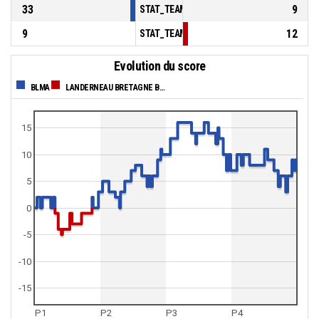
33
9
STAT_TEAMMATCH_BASKETBALL_sBenchPoi
9
12
STAT_TEAMMATCH_BASKETBALL_sPointsFas
Evolution du score
BLMA
LANDERNEAU BRETAGNE BASKET HN
15
10
5
0
-5
-10
-15
P1
P2
P3
P4