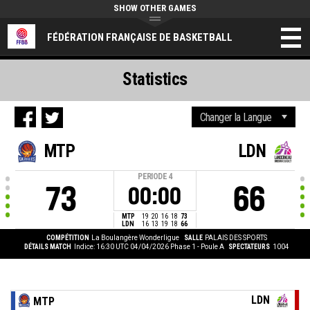
SHOW OTHER GAMES
FÉDÉRATION FRANÇAISE DE BASKETBALL
Statistics
MTP
LDN
PERIODE
4
73
66
00:00
MTP
19
20
16
18
73
LDN
16
13
19
18
66
COMPÉTITION
La Boulangère Wonderligue
SALLE
PALAIS DES SPORTS
DÉTAILS MATCH
Indice: 16:30 UTC 04/04/2026
Phase 1 - Poule A
SPECTATEURS
1004
LDN
MTP