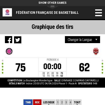
SHOW OTHER GAMES
FÉDÉRATION FRANÇAISE DE BASKETBALL
Graphique des tirs
PERIODE
4
75
62
00:00
22
21
22
10
75
12
15
16
19
62
COMPÉTITION
La Boulangère Wonderligue
SALLE
GYMNASE COMPANS CAFFARELLI
DÉTAILS MATCH
Indice: 20:00 UTC 04/04/2026
Phase 1 - Poule A
SPECTATEURS
948
TMB
ROC
LES DEUX
1
2
3
4
TOUT