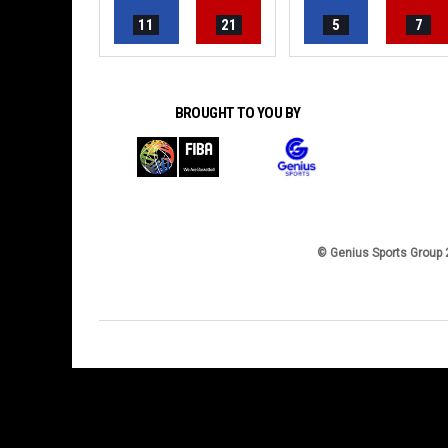
11
21
5
7
BROUGHT TO YOU BY
© Genius Sports Group