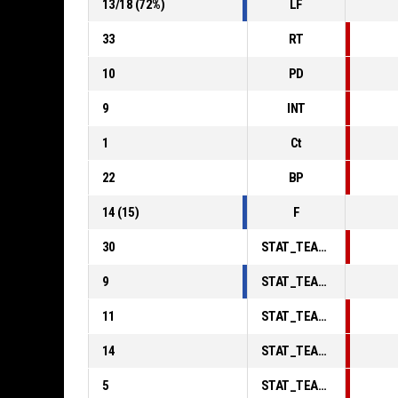
13
/
18
(
72
%)
LF
33
RT
10
PD
9
INT
1
Ct
22
BP
14
(
15
)
F
30
STAT_TEAMMATCH_BASKETBALL_sPointsInThePaint_ABBREV
9
STAT_TEAMMATCH_BASKETBALL_sPointsSecondChance_ABBREV
11
STAT_TEAMMATCH_BASKETBALL_sPointsFromTurnovers_ABBREV
14
STAT_TEAMMATCH_BASKETBALL_sBenchPoints_ABBREV
5
STAT_TEAMMATCH_BASKETBALL_sPointsFastBreak_ABBREV