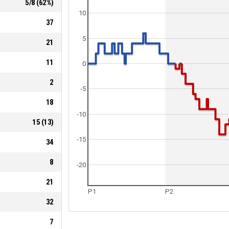
5
/
8
(
62
%)
10
37
5
21
11
0
2
-5
18
-10
15
(
13
)
-15
34
8
-20
21
P1
P2
32
7