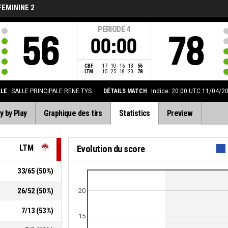
FEMININE 2
PERIODE
4
56
78
00:00
CBF
17
10
16
13
56
LTM
15
25
18
20
78
LLE
SALLE PRINCIPALE RENE TYS
DÉTAILS MATCH
Indice: 20:00 UTC 11/04/2
y by Play
Graphique des tirs
Statistics
Preview
LTM
Evolution du score
33
/
65
(
50
%)
26
/
52
(
50
%)
20
7
/
13
(
53
%)
15