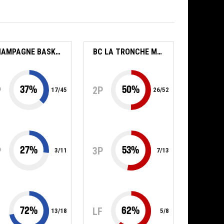
CHAMPAGNE BASKET FÉMININ
BC LA TRONCHE MEYLAN
37
%
50
%
P
2P
17
/
45
26
/
52
27
%
53
%
P
3P
3
/
11
7
/
13
72
%
62
%
F
LF
13
/
18
5
/
8