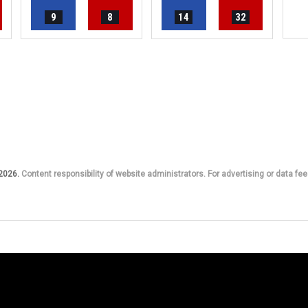
9
8
14
32
 2026.
Content responsibility of website administrators. For advertising or data fee