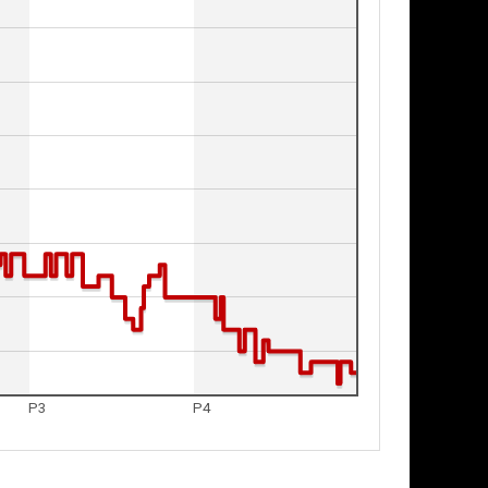
P3
P4