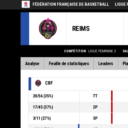
FÉDÉRATION FRANÇAISE DE BASKETBALL
LIGUE 
REIMS
COMPÉTITION
LIGUE FEMININE 2
SA
Analyse
Feuille de statistiques
Leaders
Pla
CBF
20
/
56
(
35
%)
TT
17
/
45
(
37
%)
2P
3
/
11
(
27
%)
3P