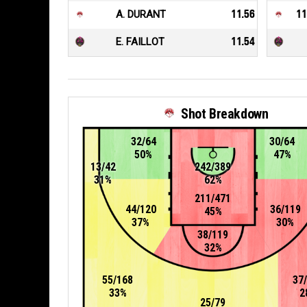
A. DURANT
11.56
11
E. FAILLOT
11.54
Shot Breakdown
32/64
30/64
50%
47%
13/42
242/389
31%
62%
211/471
44/120
36/119
45%
37%
30%
38/119
32%
55/168
37
33%
2
25/79