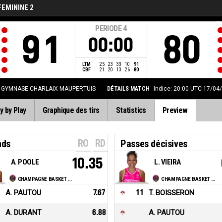
FEMININE 2
PERIODE
4
91
80
00:00
LTM
25
23
33
10
91
CBF
21
20
13
26
80
GYMNASE CHARLAIX MAUPERTUIS
DÉTAILS MATCH
Indice: 20:00 UTC 17/04
y by Play
Graphique des tirs
Statistics
Preview
RO
RD
nds
Passes décisives
10.35
A. POOLE
L. VIEIRA
CHAMPAGNE BASKET FÉMININ
CHAMPAGNE BASKET FÉMININ
A. PAUTOU
7.67
11
T. BOISSERON
A. DURANT
6.88
A. PAUTOU