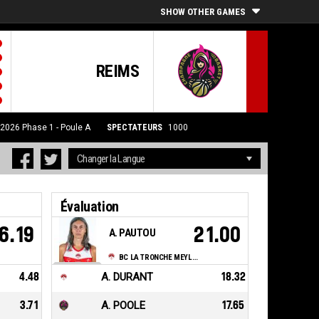
SHOW OTHER GAMES
REIMS
/2026
Phase 1 - Poule A
SPECTATEURS
1000
Évaluation
6.19
21.00
A. PAUTOU
BC LA TRONCHE MEYLAN
4.48
A. DURANT
18.32
3.71
A. POOLE
17.65