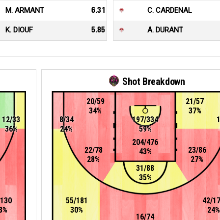
M. ARMANT
6.31
C. CARDENAL
K. DIOUF
5.85
A. DURANT
Shot Breakdown
20/59
21/57
34%
37%
12/33
8/34
197/334
36%
24%
59%
204/476
22/78
23/86
43%
28%
27%
31/88
35%
/130
55/181
42/1
8%
30%
24%
16/74