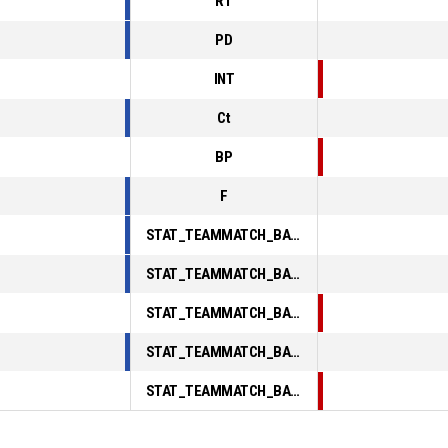
RT
PD
INT
Ct
BP
F
STAT_TEAMMATCH_BASKETBALL_sPointsInThePaint_ABBREV
STAT_TEAMMATCH_BASKETBALL_sPointsSecondChance_ABBREV
STAT_TEAMMATCH_BASKETBALL_sPointsFromTurnovers_ABBREV
STAT_TEAMMATCH_BASKETBALL_sBenchPoints_ABBREV
STAT_TEAMMATCH_BASKETBALL_sPointsFastBreak_ABBREV