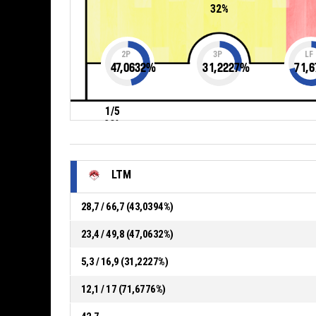
32%
2P
3P
LF
47,0632
%
31,2227
%
71,6
1/5
20%
LTM
28,7 / 66,7 (43,0394%)
23,4 / 49,8 (47,0632%)
5,3 / 16,9 (31,2227%)
12,1 / 17 (71,6776%)