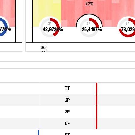
22%
2P
3P
LF
776
%
43,9728
%
25,4167
%
73,029
0/5
0%
TT
2P
3P
LF