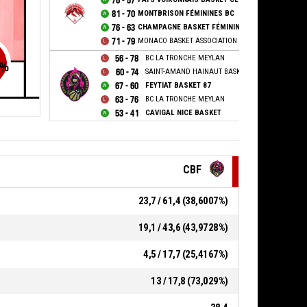
76 - 57
81 - 70
MONTBRISON FÉMININES BC
76 - 63
CHAMPAGNE BASKET FÉMININ
71 - 79
MONACO BASKET ASSOCIATION
56 - 78
BC LA TRONCHE MEYLAN
%
60 - 74
SAINT-AMAND HAINAUT BASKET
67 - 60
FEYTIAT BASKET 87
63 - 76
BC LA TRONCHE MEYLAN
53 - 41
CAVIGAL NICE BASKET
CBF
23,7 / 61,4 (38,6007%)
19,1 / 43,6 (43,9728%)
4,5 / 17,7 (25,4167%)
13 / 17,8 (73,029%)