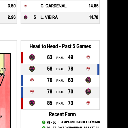
3.50
C. CARDENAL
14.86
2.96
5
L. VIEIRA
14.70
Head to Head - Past 5 Games
63
49
FINAL
56
78
1/11
FINAL
9%
76
63
FINAL
79
70
FINAL
85
73
FINAL
Recent Form
75
78 - 56
CHAMPAGNE BASKET FÉMININ
PAYS VOIRONNAIS BASKET CLUB