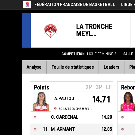
FÉDÉRATION FRANÇAISE DE BASKETBALL
LIGUE 
LA TRONCHE
MEYL...
COMPÉTITION
LIGUE FEMININE 2
SALLE
Analyse
Feuille de statistiques
Leaders
Pla
2P
3P
LF
Points
Rebo
14.71
A. PAUTOU
BC LA TRONCHE MEYLAN
C. CARDENAL
14.29
11
M. ARMANT
12.85