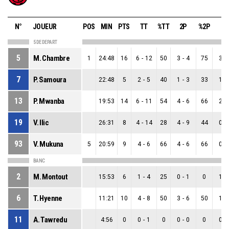
N°
JOUEUR
POS
MIN
PTS
TT
%TT
2P
%2P
3P
5 DE DEPART
5
M. Chambre
1
24:48
16
6
-
12
50
3
-
4
75
3
-
7
P. Samoura
22:48
5
2
-
5
40
1
-
3
33
1
-
13
P. Mwanba
19:53
14
6
-
11
54
4
-
6
66
2
-
19
V. Ilic
26:31
8
4
-
14
28
4
-
9
44
0
-
93
V. Mukuna
5
20:59
9
4
-
6
66
4
-
6
66
0
-
BANC
2
M. Montout
15:53
6
1
-
4
25
0
-
1
0
1
-
6
T. Hyenne
11:21
10
4
-
8
50
3
-
6
50
1
-
11
A. Tawredu
4:56
0
0
-
1
0
0
-
0
0
0
-