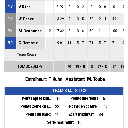
17
V. Kling
2:49
0
0
-
2
0
0
-
0
0
0
-
18
W. Gneze
13:29
9
3
-
5
60
2
-
4
50
1
-
25
M. Benhamed
2
17:32
8
3
-
6
50
1
-
1
100
2
-
94
G. Dembele
19:01
11
5
-
7
71
5
-
7
71
0
-
Team / Coach
TOTAUX EQUIPE
96
38
-
81
46
27
-
47
57
11
-
F. Kuhn
M. Touba
Entraîneur::
Assistant:
TEAM STATISTICS:
Points après balles perdues:
Points intérieurs:
15
52
Points 2ème chance:
Points en contre-attaque:
22
10
Points du Banc:
Ecart maximum:
44
34
Série maximum:
10