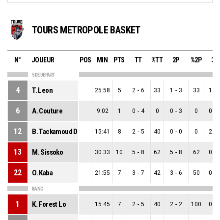
TOURS METROPOLE BASKET
N°
JOUEUR
POS
MIN
PTS
TT
%TT
2P
%2P
3P
5 DE DEPART
4
T. Leon
25:58
5
2
-
6
33
1
-
3
33
1
-
6
A. Couture
9:02
1
0
-
4
0
0
-
3
0
0
-
12
B. Tackamoud De La Croix
15:41
8
2
-
5
40
0
-
0
0
2
-
13
M. Sissoko
30:33
10
5
-
8
62
5
-
8
62
0
-
22
O. Kaba
21:55
7
3
-
7
42
3
-
6
50
0
-
BANC
1
K. Forest Lo
15:45
7
2
-
5
40
2
-
2
100
0
-