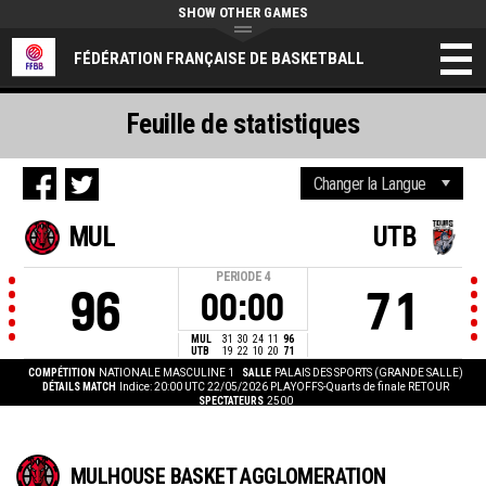
SHOW OTHER GAMES
FÉDÉRATION FRANÇAISE DE BASKETBALL
Feuille de statistiques
MUL
UTB
PERIODE
4
96
71
00:00
MUL
31
30
24
11
96
UTB
19
22
10
20
71
COMPÉTITION
NATIONALE MASCULINE 1
SALLE
PALAIS DES SPORTS (GRANDE SALLE)
DÉTAILS MATCH
Indice: 20:00 UTC 22/05/2026
PLAYOFFS-Quarts de finale RETOUR
SPECTATEURS
2500
MULHOUSE BASKET AGGLOMERATION