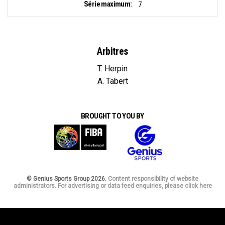
Série maximum:
7
Arbitres
T. Herpin
A. Tabert
BROUGHT TO YOU BY
© Genius Sports Group 2026.
Content responsibility of website
administrators. For advertising or data feed enquiries, please click here