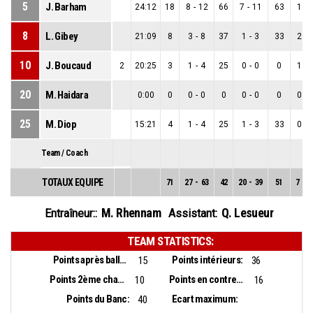
5
J. Barham
24:12
18
8
-
12
66
7
-
11
63
1
-
8
L. Gibey
21:09
8
3
-
8
37
1
-
3
33
2
-
10
J. Boucaud
2
20:25
3
1
-
4
25
0
-
0
0
1
-
20
M. Haidara
0:00
0
0
-
0
0
0
-
0
0
0
-
25
M. Diop
15:21
4
1
-
4
25
1
-
3
33
0
-
Team / Coach
TOTAUX EQUIPE
71
27
-
63
42
20
-
39
51
7
-
2
M. Rhennam
Q. Lesueur
Entraîneur::
Assistant:
TEAM STATISTICS:
Points après balles perdues:
Points intérieurs:
15
36
Points 2ème chance:
Points en contre-attaque:
10
16
Points du Banc:
Ecart maximum:
40