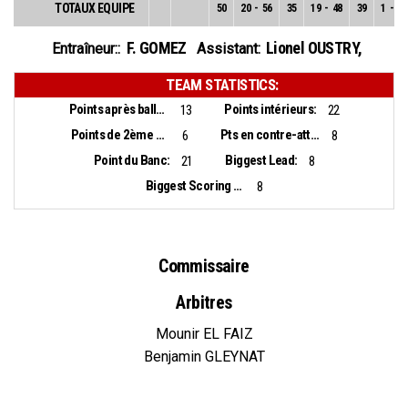
TOTAUX EQUIPE
50
20
-
56
35
19
-
48
39
1
-
8
F. GOMEZ
Lionel OUSTRY
,
Entraîneur::
Assistant:
TEAM STATISTICS:
Points après balles perdues:
Points intérieurs:
13
22
Points de 2ème chance:
Pts en contre-attaque:
6
8
Point du Banc:
Biggest Lead:
21
8
Biggest Scoring Run:
8
Commissaire
Arbitres
Mounir EL FAIZ
Benjamin GLEYNAT