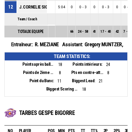
12
J. CORNELIE SIGMUNDOVA
5:04
0
0
-
3
0
0
-
3
0
0
-
0
Team / Coach
TOTAUX EQUIPE
66
24
-
58
41
17
-
40
42
7
-
18
R. MEZIANE
Gregory MUNTZER
,
Entraîneur::
Assistant:
TEAM STATISTICS:
Points après balles perdues:
Points intérieurs:
18
24
Points de 2ème chance:
Pts en contre-attaque:
8
8
Point du Banc:
Biggest Lead:
11
21
Biggest Scoring Run:
18
TARBES GESPE BIGORRE
NO.
PLAYER
POS
MIN
PTS
TT
TT%
2P
2P%
3P