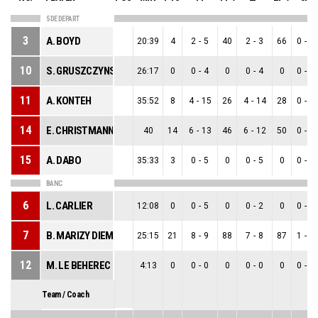
5 DE DEPART
3
A. BOYD
20:39
4
2
-
5
40
2
-
3
66
0
-
2
10
S. GRUSZCZYNSKI
26:17
0
0
-
4
0
0
-
4
0
0
-
0
11
A. KONTEH
35:52
8
4
-
15
26
4
-
14
28
0
-
1
14
E. CHRISTMANN
40
14
6
-
13
46
6
-
12
50
0
-
1
15
A. DABO
35:33
3
0
-
5
0
0
-
5
0
0
-
0
BANC
6
L. CARLIER
12:08
0
0
-
5
0
0
-
2
0
0
-
3
7
B. MARIZY DIEME
25:15
21
8
-
9
88
7
-
8
87
1
-
1
12
M. LE BEHEREC
4:13
0
0
-
0
0
0
-
0
0
0
-
0
Team / Coach