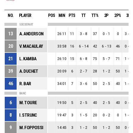
NO.
PLAYER
POS
MIN
PTS
TT
TT%
2P
2P%
3P
5 DE DEPART
13
A. ANDERSON
26:11
11
3
-
8
37
0
-
1
0
3
-
7
20
V. MACAULAY
33:58
16
6
-
14
42
6
-
13
46
0
-
1
21
L. KAMBA
26:10
15
6
-
8
75
5
-
7
71
1
-
1
39
A. DUCHET
20:09
6
2
-
7
28
1
-
2
50
1
-
5
46
R. BAR
34:01
7
3
-
6
50
2
-
5
40
1
-
1
BANC
6
M. TOURE
19:50
5
2
-
5
40
2
-
5
40
0
-
0
8
I. STRUNC
19:47
3
1
-
5
20
0
-
2
0
1
-
3
9
M. FOPPOSSI
14:45
3
1
-
2
50
1
-
2
50
0
-
0