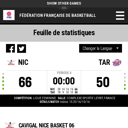
SHOW OTHER GAMES
FÉDÉRATION FRANÇAISE DE BASKETBALL
Feuille de statistiques
NIC
TAR
PERIODE
4
66
50
00:00
NIC
20
14
16
16
66
TAR
18
9
10
13
50
COMPÉTITION
LIGUE FEMININE
SALLE
COMPLEXE SPORTIF LEYRIT, FRANCE
DÉTAILS MATCH
Indice: 15:30 16/10/16
CAVIGAL NICE BASKET 06