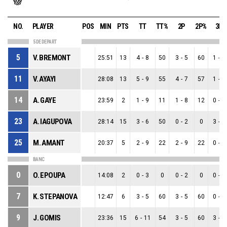
NO.
PLAYER
POS
MIN
PTS
TT
TT%
2P
2P%
3P
5 DE DEPART
5
V. BREMONT
25:51
13
4
-
8
50
3
-
5
60
1
-
3
11
V. AYAYI
28:08
13
5
-
9
55
4
-
7
57
1
-
2
14
A. GAYE
23:59
2
1
-
9
11
1
-
8
12
0
-
1
23
A. IAGUPOVA
28:14
15
3
-
6
50
0
-
2
0
3
-
4
25
M. AMANT
20:37
5
2
-
9
22
2
-
9
22
0
-
0
BANC
0
O. EPOUPA
14:08
2
0
-
3
0
0
-
2
0
0
-
1
7
K. STEPANOVA
12:47
6
3
-
5
60
3
-
5
60
0
-
0
9
J. GOMIS
23:36
15
6
-
11
54
3
-
5
60
3
-
6