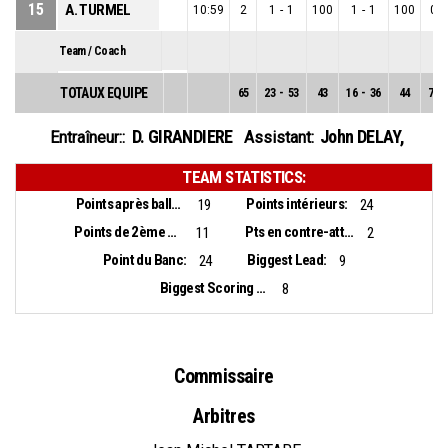
15
A. TURMEL
10:59
2
1
-
1
100
1
-
1
100
0
-
Team / Coach
TOTAUX EQUIPE
65
23
-
53
43
16
-
36
44
7
-
D. GIRANDIERE
John DELAY
,
Entraîneur::
Assistant:
TEAM STATISTICS:
Points après balles perdues:
Points intérieurs:
19
24
Points de 2ème chance:
Pts en contre-attaque:
11
2
Point du Banc:
Biggest Lead:
24
9
Biggest Scoring Run:
8
Commissaire
Arbitres