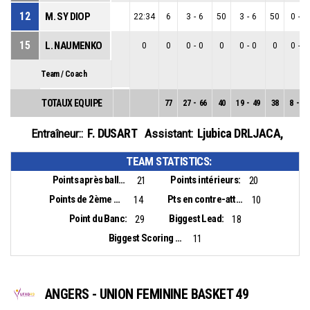
12
M. SY DIOP
22:34
6
3
-
6
50
3
-
6
50
0
-
0
15
L. NAUMENKO
0
0
0
-
0
0
0
-
0
0
0
-
0
Team / Coach
TOTAUX EQUIPE
77
27
-
66
40
19
-
49
38
8
-
17
F. DUSART
Ljubica DRLJACA
,
Entraîneur::
Assistant:
TEAM STATISTICS:
Points après balles perdues:
Points intérieurs:
21
20
Points de 2ème chance:
Pts en contre-attaque:
14
10
Point du Banc:
Biggest Lead:
29
18
Biggest Scoring Run:
11
ANGERS - UNION FEMININE BASKET 49