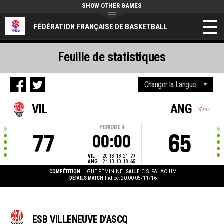
SHOW OTHER GAMES
FÉDÉRATION FRANÇAISE DE BASKETBALL
Feuille de statistiques
VIL
ANG
PERIODE
4
77
65
00:00
VIL
20
18
18
21
77
ANG
24
13
10
18
65
COMPÉTITION
LIGUE FEMININE
SALLE
C.S. PALACIUM
DÉTAILS MATCH
Indice: 20:00 05/11/16
ESB VILLENEUVE D'ASCQ