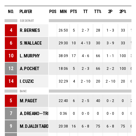
NO.
PLAYER
POS
MIN
PTS
TT
TT%
2P
2P%
3
5 DE DEPART
4
R. BERNIES
26:50
5
2
-
7
28
1
-
3
33
1
-
6
S. WALLACE
29:30
10
4
-
13
30
3
-
9
33
1
-
10
L. MURPHY
38:09
17
4
-
6
66
1
-
1
100
3
-
12
A. POCHET
18:06
5
2
-
3
66
2
-
2
100
0
-
14
I. CUZIC
32:29
4
2
-
10
20
2
-
10
20
0
-
BANC
5
M. PAGET
22:40
6
2
-
5
40
0
-
2
0
2
-
7
A. DREANO--TRECANT
0:36
0
0
-
0
0
0
-
0
0
0
-
9
M. DJALDI TABDI
20:38
16
6
-
8
75
6
-
8
75
0
-