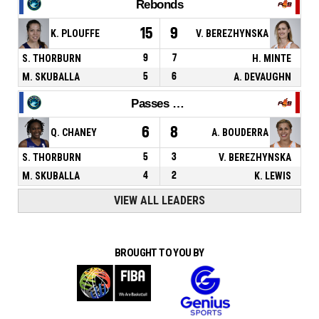
Rebonds
15
9
K. PLOUFFE
V. BEREZHYNSKA
S. THORBURN
9
7
H. MINTE
M. SKUBALLA
5
6
A. DEVAUGHN
Passes décisives
6
8
Q. CHANEY
A. BOUDERRA
S. THORBURN
5
3
V. BEREZHYNSKA
M. SKUBALLA
4
2
K. LEWIS
VIEW ALL LEADERS
BROUGHT TO YOU BY