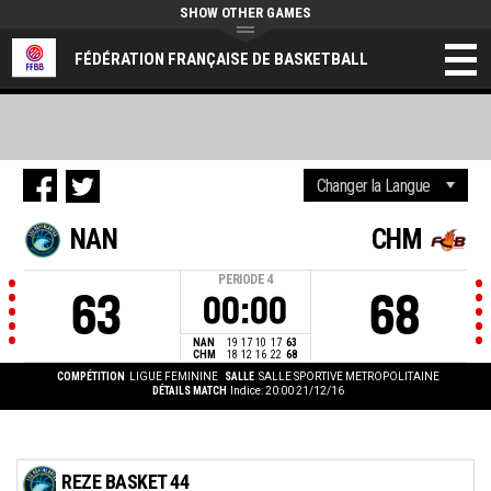
SHOW OTHER GAMES
FÉDÉRATION FRANÇAISE DE BASKETBALL
NAN
CHM
PERIODE
4
63
68
00:00
NAN
19
17
10
17
63
CHM
18
12
16
22
68
COMPÉTITION
LIGUE FEMININE
SALLE
SALLE SPORTIVE METROPOLITAINE
DÉTAILS MATCH
Indice: 20:00 21/12/16
REZE BASKET 44