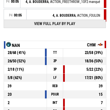
P4
00:05
4, A. BOUDERRA
, ACTION_FREETHROW_1OF2 manqué
P4
00:05
4, A. BOUDERRA
, ACTION_FOULON
VIEW FULL PLAY BY PLAY
89, I. ARRONDO
, ACTION_FOUL_PERSONAL
P4
00:05
P4
00:05
4, A. BOUDERRA
, ACTION_FREETHROW_2OF2 Réussi
63-67
CHM
NAN
FLAMMES CAROLO BASKET ARDENNES
- lead by 4
28
/
68
(
41
%)
23
/
58
(
39
%)
TT
P4
00:05
4, A. BOUDERRA
, ACTION_FREETHROW_1OF2 Réussi
63-66
FLAMMES CAROLO BASKET ARDENNES
- lead by 3
26
/
50
(
52
%)
18
/
36
(
50
%)
2P
2
/
18
(
11
%)
5
/
22
(
22
%)
3P
P4
00:05
4, A. BOUDERRA
, ACTION_FOULON
5
/
8
(
62
%)
17
/
21
(
80
%)
LF
39
39
REB
20
15
POUR
2
7
INT