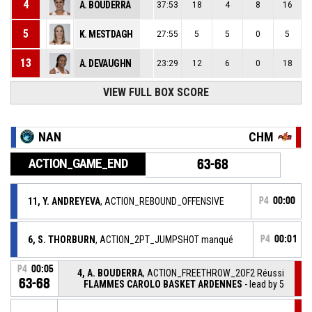
4
A. BOUDERRA
37:53
18
4
8
16
5
K. MESTDAGH
27:55
5
5
0
5
13
A. DEVAUGHN
23:29
12
6
0
18
15
VIEW FULL BOX SCORE
V. BEREZHYNSKA
24:02
8
9
3
15
23
K. LEWIS
40
15
4
2
16
NAN
CHM
ACTION_GAME_END
63-68
11, Y. ANDREYEVA
, ACTION_REBOUND_OFFENSIVE
P4
00:00
6, S. THORBURN
, ACTION_2PT_JUMPSHOT manqué
P4
00:01
P4
00:05
4, A. BOUDERRA
, ACTION_FREETHROW_2OF2 Réussi
63-68
FLAMMES CAROLO BASKET ARDENNES
- lead by 5