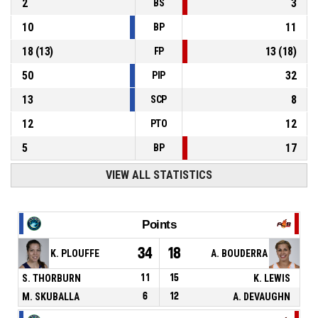
2
3
BS
10
11
BP
18
(
13
)
13
(
18
)
FP
50
32
PIP
13
8
SCP
12
12
PTO
5
17
BP
VIEW ALL STATISTICS
Points
34
18
K. PLOUFFE
A. BOUDERRA
S. THORBURN
11
15
K. LEWIS
M. SKUBALLA
6
12
A. DEVAUGHN