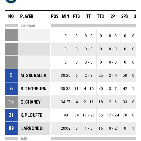
NO.
PLAYER
POS
MIN
PTS
TT
TT%
2P
2P%
3P
5 DE DEPART
0
0
0
-
0
0
0
-
0
0
0
-
0
0
0
0
-
0
0
0
-
0
0
0
-
0
0
0
0
-
0
0
0
-
0
0
0
-
0
5
M. SKUBALLA
38:26
6
2
-
8
25
2
-
4
50
0
-
4
6
S. THORBURN
35:35
11
4
-
10
40
3
-
7
42
1
-
3
15
Q. CHANEY
34:27
4
2
-
11
18
2
-
6
33
0
-
5
21
K. PLOUFFE
40
34
17
-
26
65
17
-
24
70
0
-
2
89
I. ARRONDO
20:02
3
1
-
6
16
0
-
2
0
1
-
4
BANC