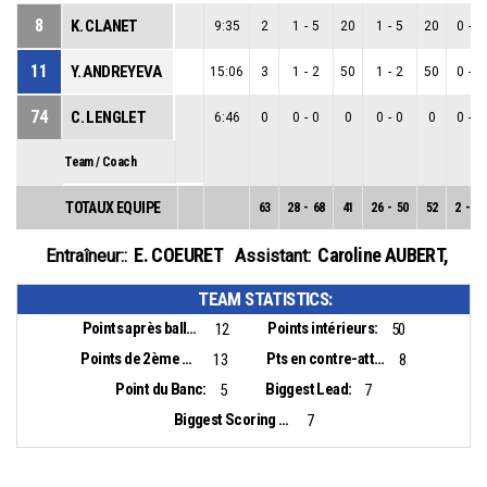
8
K. CLANET
9:35
2
1
-
5
20
1
-
5
20
0
-
0
11
Y. ANDREYEVA
15:06
3
1
-
2
50
1
-
2
50
0
-
0
74
C. LENGLET
6:46
0
0
-
0
0
0
-
0
0
0
-
0
Team / Coach
TOTAUX EQUIPE
63
28
-
68
41
26
-
50
52
2
-
18
E. COEURET
Caroline AUBERT
,
Entraîneur::
Assistant:
TEAM STATISTICS:
Points après balles perdues:
Points intérieurs:
12
50
Points de 2ème chance:
Pts en contre-attaque:
13
8
Point du Banc:
Biggest Lead:
5
7
Biggest Scoring Run:
7