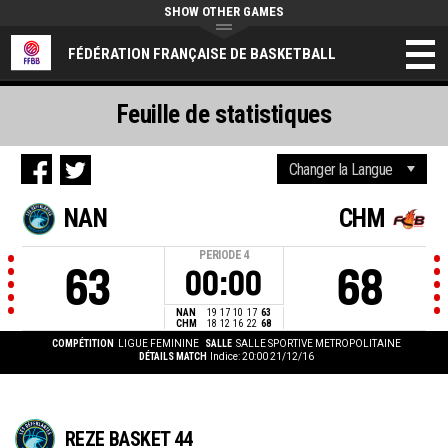
SHOW OTHER GAMES
FÉDÉRATION FRANÇAISE DE BASKETBALL
Feuille de statistiques
NAN
CHM
PERIODE
4
63
68
00:00
NAN
19
17
10
17
63
CHM
18
12
16
22
68
COMPÉTITION
LIGUE FEMININE
SALLE
SALLE SPORTIVE METROPOLITAINE
DÉTAILS MATCH
Indice: 20:00 21/12/16
REZE BASKET 44