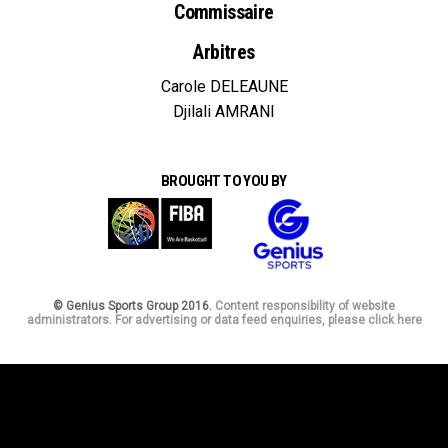
Commissaire
Arbitres
Carole DELEAUNE
Djilali AMRANI
BROUGHT TO YOU BY
© Genius Sports Group 2016.
Content responsibility of website
administrators. For advertising or data feed enquiries, please click here