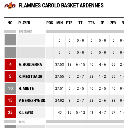
FLAMMES CAROLO BASKET ARDENNES
NO.
PLAYER
POS
MIN
PTS
TT
TT%
2P
2P%
3P
5 DE DEPART
0
0
0
-
0
0
0
-
0
0
0
-
0
0
0
0
-
0
0
0
-
0
0
0
-
0
4
A. BOUDERRA
37:53
18
6
-
15
40
4
-
6
66
2
-
9
5
K. MESTDAGH
27:55
5
2
-
7
28
1
-
2
50
1
-
5
10
H. MINTE
27:51
5
2
-
5
40
2
-
5
40
0
-
0
15
V. BEREZHYNSKA
24:02
8
2
-
7
28
2
-
6
33
0
-
1
23
K. LEWIS
40
15
5
-
12
41
4
-
7
57
1
-
5
BANC