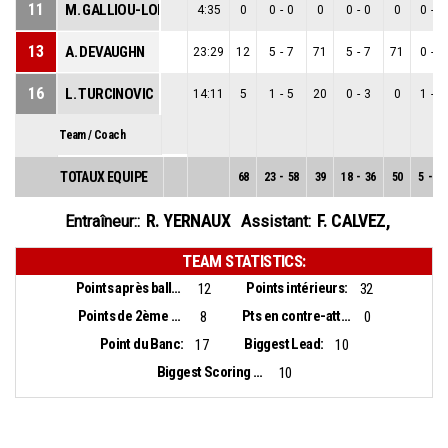
11
M. GALLIOU-LOKO
4:35
0
0
-
0
0
0
-
0
0
0
-
0
13
A. DEVAUGHN
23:29
12
5
-
7
71
5
-
7
71
0
-
0
16
L. TURCINOVIC
14:11
5
1
-
5
20
0
-
3
0
1
-
2
Team / Coach
TOTAUX EQUIPE
68
23
-
58
39
18
-
36
50
5
-
22
R. YERNAUX
F. CALVEZ
,
Entraîneur::
Assistant:
TEAM STATISTICS:
Points après balles perdues:
Points intérieurs:
12
32
Points de 2ème chance:
Pts en contre-attaque:
8
0
Point du Banc:
Biggest Lead:
17
10
Biggest Scoring Run:
10