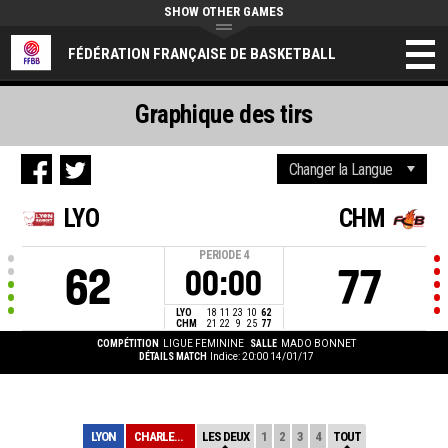
SHOW OTHER GAMES
FÉDÉRATION FRANÇAISE DE BASKETBALL
Graphique des tirs
LYO
CHM
PERIODE
4
62
77
00:00
LYO
18
11
23
10
62
CHM
21
22
9
25
77
COMPÉTITION
LIGUE FEMININE
SALLE
MADO BONNET
DÉTAILS MATCH
Indice: 20:00 14/01/17
LYON
CHARLEVILLES ME...
LES DEUX
1
2
3
4
TOUT