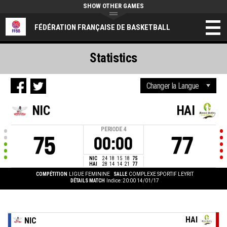
SHOW OTHER GAMES
FÉDÉRATION FRANÇAISE DE BASKETBALL
Statistics
NIC
HAI
PERIODE
4
75
77
00:00
NIC
24
18
15
18
75
HAI
28
14
14
21
77
COMPÉTITION
LIGUE FEMININE
SALLE
COMPLEXE SPORTIF LEYRIT
DÉTAILS MATCH
Indice: 20:00 14/01/17
HAI
NIC