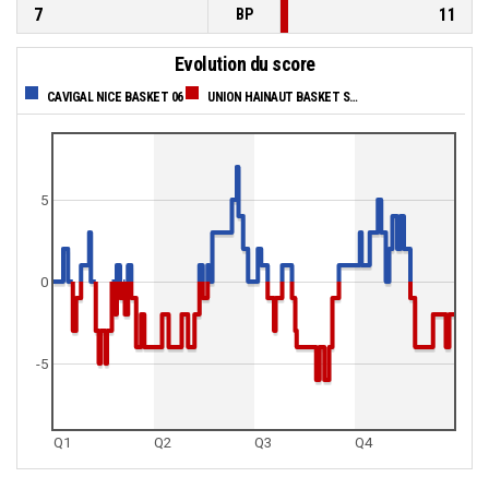
7
11
BP
Evolution du score
CAVIGAL NICE BASKET 06
UNION HAINAUT BASKET SAINT AMAND
5
0
-5
Q1
Q2
Q3
Q4