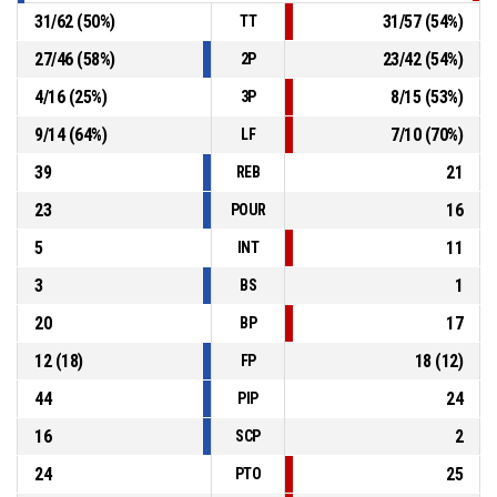
31
/
62
(
50
%)
31
/
57
(
54
%)
TT
27
/
46
(
58
%)
23
/
42
(
54
%)
2P
4
/
16
(
25
%)
8
/
15
(
53
%)
3P
9
/
14
(
64
%)
7
/
10
(
70
%)
LF
39
21
REB
23
16
POUR
5
11
INT
3
1
BS
20
17
BP
12
(
18
)
18
(
12
)
FP
44
24
PIP
16
2
SCP
24
25
PTO