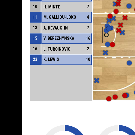
10
7
H. MINTE
11
M. GALLIOU-LOKO
4
13
7
A. DEVAUGHN
15
V. BEREZHYNSKA
16
16
2
L. TURCINOVIC
23
K. LEWIS
10