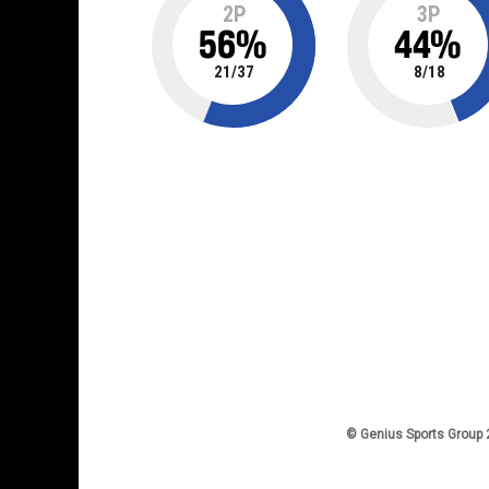
2P
3P
56
%
44
%
21
/
37
8
/
18
© Genius Sports Group