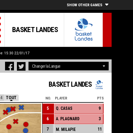
SHOW OTHER GAMES
BASKET LANDES
ce: 15:30 22/01/17
BASKET LANDES
4
TOUT
NO.
PLAYER
PTS
5
Q. CASAS
9
6
A. PLAGNARD
3
7
11
M. MILAPIE