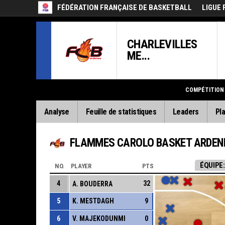
FÉDÉRATION FRANÇAISE DE BASKETBALL
LIGUE 
CHARLEVILLES
ME...
COMPÉTITION
Analyse
Feuille de statistiques
Leaders
Pla
FLAMMES CAROLO BASKET ARDEN
ÉQUIPE:
NO.
PLAYER
PTS
4
32
A. BOUDERRA
5
K. MESTDAGH
9
6
V. MAJEKODUNMI
0