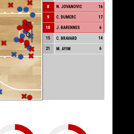
8
N. JOVANOVIC
16
9
C. DUMERC
17
10
J. BARENNES
6
15
14
C. BRAVARD
21
6
M. AYIM