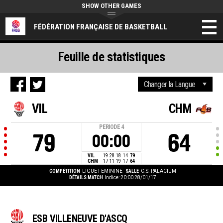
SHOW OTHER GAMES
FÉDÉRATION FRANÇAISE DE BASKETBALL
Feuille de statistiques
VIL
CHM
PERIODE
4
79
64
00:00
VIL
19
28
18
14
79
CHM
17
11
19
17
64
COMPÉTITION
LIGUE FEMININE
SALLE
C.S. PALACIUM
DÉTAILS MATCH
Indice: 20:00 28/01/17
ESB VILLENEUVE D'ASCQ