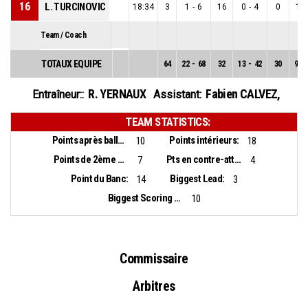
16
L. TURCINOVIC
18:34
3
1
-
6
16
0
-
4
0
1
-
Team / Coach
TOTAUX EQUIPE
64
22
-
68
32
13
-
42
30
9
-
R. YERNAUX
Fabien CALVEZ
,
Entraîneur::
Assistant:
TEAM STATISTICS:
Points après balles perdues:
Points intérieurs:
10
18
Points de 2ème chance:
Pts en contre-attaque:
7
4
Point du Banc:
Biggest Lead:
14
3
Biggest Scoring Run:
10
Commissaire
Arbitres