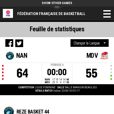
SHOW OTHER GAMES
FÉDÉRATION FRANÇAISE DE BASKETBALL
Feuille de statistiques
NAN
MDV
PERIODE
4
64
55
00:00
NAN
17
19
14
14
64
MDV
23
9
6
17
55
COMPÉTITION
LIGUE FEMININE
SALLE
SALLE MANGIN BEAULIEU
DÉTAILS MATCH
Indice: 20:00 14/01/17
REZE BASKET 44