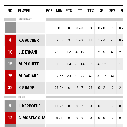
NO.
PLAYER
POS
MIN
PTS
TT
TT%
2P
2P%
3P
5 DE DEPART
0
0
0
-
0
0
0
-
0
0
0
-
0
8
K. GAUCHER
39:03
3
1
-
9
11
1
-
4
25
0
-
5
10
L. BERKANI
29:03
12
4
-
12
33
2
-
5
40
2
-
7
15
M. PLOUFFE
30:06
14
5
-
14
35
4
-
12
33
1
-
2
25
M. BADIANE
37:55
20
9
-
22
40
8
-
17
47
1
-
5
32
K. SHARP
38:04
6
2
-
7
28
0
-
2
0
2
-
5
BANC
5
L. KERBOEUF
11:28
0
0
-
2
0
0
-
1
0
0
-
1
12
C. MOSENGO-MASA
8:01
0
0
-
0
0
0
-
0
0
0
-
0