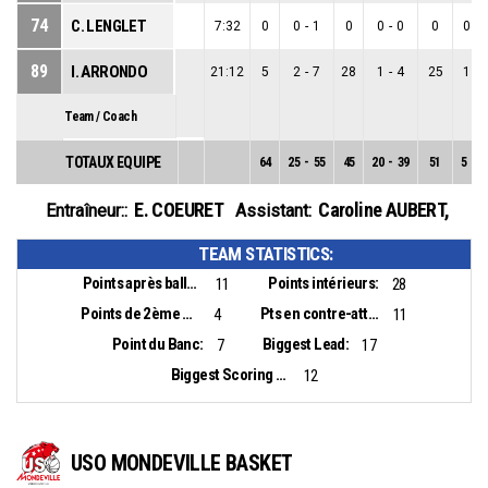
74
C. LENGLET
7:32
0
0
-
1
0
0
-
0
0
0
-
89
I. ARRONDO
21:12
5
2
-
7
28
1
-
4
25
1
-
Team / Coach
TOTAUX EQUIPE
64
25
-
55
45
20
-
39
51
5
-
1
E. COEURET
Caroline AUBERT
,
Entraîneur::
Assistant:
TEAM STATISTICS:
Points après balles perdues:
Points intérieurs:
11
28
Points de 2ème chance:
Pts en contre-attaque:
4
11
Point du Banc:
Biggest Lead:
7
17
Biggest Scoring Run:
12
USO MONDEVILLE BASKET