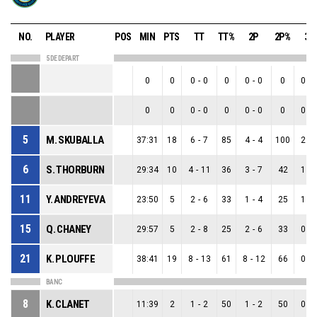
NO.
PLAYER
POS
MIN
PTS
TT
TT%
2P
2P%
3P
5 DE DEPART
0
0
0
-
0
0
0
-
0
0
0
-
0
0
0
-
0
0
0
-
0
0
0
-
5
M. SKUBALLA
37:31
18
6
-
7
85
4
-
4
100
2
-
6
S. THORBURN
29:34
10
4
-
11
36
3
-
7
42
1
-
11
Y. ANDREYEVA
23:50
5
2
-
6
33
1
-
4
25
1
-
15
Q. CHANEY
29:57
5
2
-
8
25
2
-
6
33
0
-
21
K. PLOUFFE
38:41
19
8
-
13
61
8
-
12
66
0
-
BANC
8
K. CLANET
11:39
2
1
-
2
50
1
-
2
50
0
-