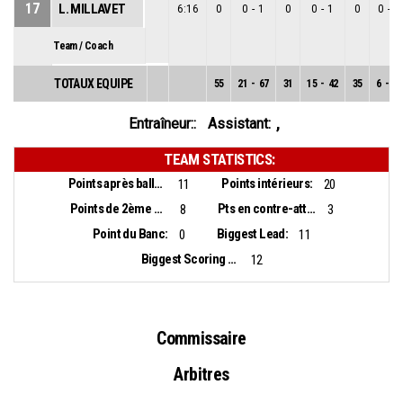
17
L. MILLAVET
6:16
0
0
-
1
0
0
-
1
0
0
-
0
Team / Coach
TOTAUX EQUIPE
55
21
-
67
31
15
-
42
35
6
-
25
,
Entraîneur::
Assistant:
TEAM STATISTICS:
Points après balles perdues:
Points intérieurs:
11
20
Points de 2ème chance:
Pts en contre-attaque:
8
3
Point du Banc:
Biggest Lead:
0
11
Biggest Scoring Run:
12
Commissaire
Arbitres