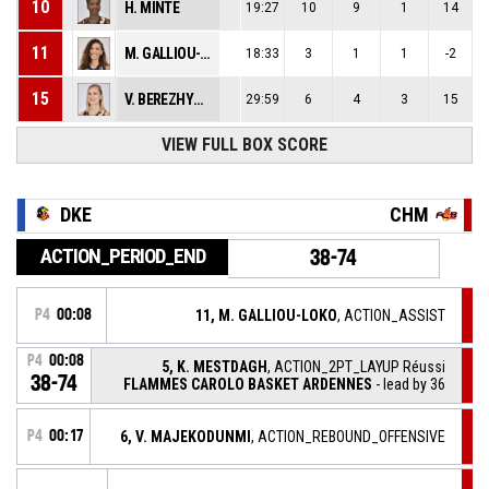
10
H. MINTE
19:27
10
9
1
14
11
M. GALLIOU-LOKO
18:33
3
1
1
-2
15
V. BEREZHYNSKA
29:59
6
4
3
15
VIEW FULL BOX SCORE
DKE
CHM
ACTION_PERIOD_END
38-74
P4
00:08
11, M. GALLIOU-LOKO
, ACTION_ASSIST
P4
00:08
5, K. MESTDAGH
, ACTION_2PT_LAYUP Réussi
38-74
FLAMMES CAROLO BASKET ARDENNES
- lead by 36
P4
00:17
6, V. MAJEKODUNMI
, ACTION_REBOUND_OFFENSIVE