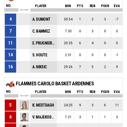
NO.
PLAYER
MIN
PTS
REB
POUR
EVA
ON COURT
4
A. DUMONT
30:54
1
2
3
-7
7
C. BAMMEZ
7:30
0
3
0
0
11
E. PRUGNIERES
20:25
6
4
0
5
14
S. HOUTE
2:31
0
0
0
-1
16
A. NIKSIC
29:26
7
5
2
9
FLAMMES CAROLO BASKET ARDENNES
NO.
PLAYER
MIN
PTS
REB
POUR
EVA
ON COURT
5
K. MESTDAGH
24:25
9
3
6
11
6
V. MAJEKODUNMI
7:21
3
1
1
3