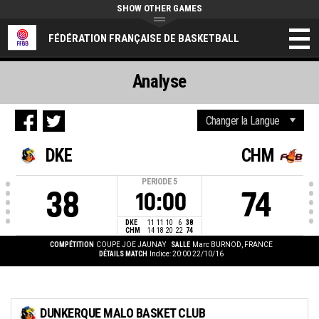
SHOW OTHER GAMES
FÉDÉRATION FRANÇAISE DE BASKETBALL
Analyse
DKE
CHM
PERIODE
5
38
74
10:00
DKE
11
11
10
6
38
CHM
14
18
20
22
74
COMPÉTITION
COUPE JOE JAUNAY
SALLE
Marc BURNOD, FRANCE
DÉTAILS MATCH
Indice: 20:00 22/10/16
DUNKERQUE MALO BASKET CLUB