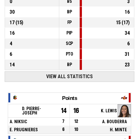
0
3
BS
30
16
BP
17
(
15
)
15
(
17
)
FP
16
34
PIP
4
6
SCP
6
31
PTO
14
23
BP
VIEW ALL STATISTICS
Points
D. PIERRE-
14
16
K. LEWIS
JOSEPH
A. NIKSIC
7
12
A. BOUDERRA
E. PRUGNIERES
6
10
H. MINTE