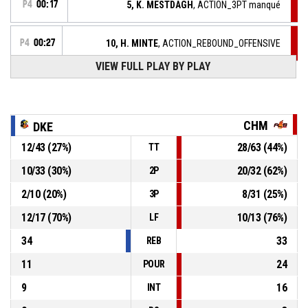
P4
00:17
5, K. MESTDAGH
, ACTION_3PT manqué
P4
00:27
10, H. MINTE
, ACTION_REBOUND_OFFENSIVE
VIEW FULL PLAY BY PLAY
6, V. MAJEKODUNMI
, ACTION_2PT_JUMPSHOT
P4
00:28
manqué
14, S. HOUTE
, ACTION_TURNOVER_BADPASS
P4
00:37
CHM
DKE
12
/
43
(
27
%)
28
/
63
(
44
%)
TT
P4
00:38
15, V. BEREZHYNSKA
, ACTION_STEAL
10
/
33
(
30
%)
20
/
32
(
62
%)
2P
2
/
10
(
20
%)
8
/
31
(
25
%)
3P
P4
00:56
10, H. MINTE
, ACTION_TURNOVER_BADPASS
12
/
17
(
70
%)
10
/
13
(
76
%)
LF
34
33
REB
11
24
POUR
9
16
INT