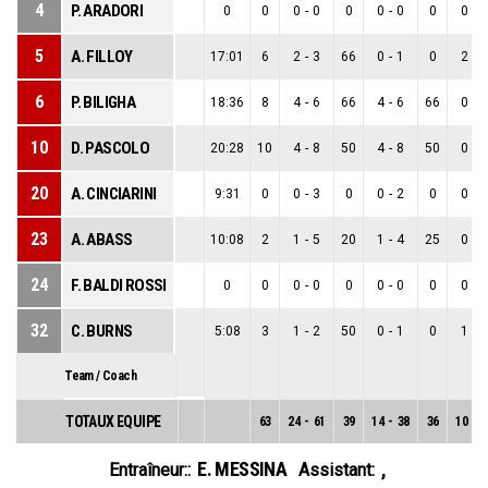
4
P. ARADORI
0
0
0
-
0
0
0
-
0
0
0
-
0
5
A. FILLOY
17:01
6
2
-
3
66
0
-
1
0
2
-
2
6
P. BILIGHA
18:36
8
4
-
6
66
4
-
6
66
0
-
0
10
D. PASCOLO
20:28
10
4
-
8
50
4
-
8
50
0
-
0
20
A. CINCIARINI
9:31
0
0
-
3
0
0
-
2
0
0
-
1
23
A. ABASS
10:08
2
1
-
5
20
1
-
4
25
0
-
1
24
F. BALDI ROSSI
0
0
0
-
0
0
0
-
0
0
0
-
0
32
C. BURNS
5:08
3
1
-
2
50
0
-
1
0
1
-
1
Team / Coach
TOTAUX EQUIPE
63
24
-
61
39
14
-
38
36
10
-
2
E. MESSINA
,
Entraîneur::
Assistant: