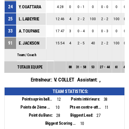
24
Y. OUATTARA
4:28
0
0
-
1
0
0
-
0
0
0
-
25
L. LABEYRIE
12:46
4
2
-
2
100
2
-
2
100
0
-
33
A. TOUPANE
17:47
3
0
-
4
0
0
-
3
0
0
-
91
E. JACKSON
15:54
4
2
-
5
40
2
-
2
100
0
-
Team / Coach
TOTAUX EQUIPE
88
31
-
58
53
27
-
44
61
4
-
V. COLLET
,
Entraîneur::
Assistant:
TEAM STATISTICS:
Points après balles perdues:
Points intérieurs:
12
38
Points de 2ème chance:
Pts en contre-attaque:
10
11
Point du Banc:
Biggest Lead:
28
27
Biggest Scoring Run:
10