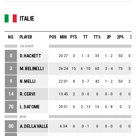
ITALIE
NO.
PLAYER
POS
MIN
PTS
TT
TT%
2P
2P%
3P
5 DE DEPART
0
D. HACKETT
20:27
3
1
-
3
33
1
-
2
50
0
-
1
3
M. BELINELLI
26:24
15
6
-
10
60
3
-
4
75
3
-
6
9
N. MELLI
22:01
8
3
-
7
42
1
-
2
50
2
-
5
14
R. CERVI
13:45
2
0
-
0
0
0
-
0
0
0
-
0
70
L. DATOME
29:51
6
2
-
13
15
0
-
8
0
2
-
5
BANC
00
A. DELLA VALLE
6:34
0
0
-
1
0
0
-
0
0
0
-
1