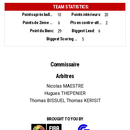
TEAM STATISTICS:
Points après balles perdues:
Points intérieurs:
10
20
Points de 2ème chance:
Pts en contre-attaque:
6
2
Point du Banc:
Biggest Lead:
29
6
Biggest Scoring Run:
5
Commissaire
Arbitres
Nicolas MAESTRE
Hugues THEPENIER
Thomas BISSUEL Thomas KERISIT
BROUGHT TO YOU BY