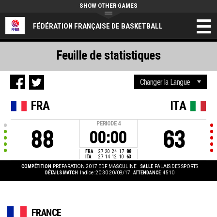
SHOW OTHER GAMES
FÉDÉRATION FRANÇAISE DE BASKETBALL
Feuille de statistiques
FRA
ITA
PERIODE
4
88
63
00:00
FRA
27
20
24
17
88
ITA
27
14
12
10
63
COMPÉTITION
PREPARATION 2017 EDF MASCULINE
SALLE
PALAIS DES SPORTS
DÉTAILS MATCH
Indice: 20:30 20/08/17
ATTENDANCE
4510
FRANCE