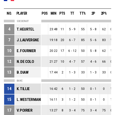
NO.
PLAYER
POS
MIN
PTS
TT
TT%
2P
2P%
3
5 DE DEPART
4
T. HEURTEL
23:48
11
5
-
9
55
5
-
8
62
0
-
7
J. LAUVERGNE
19:18
20
6
-
7
85
5
-
6
83
1
-
10
E. FOURNIER
20:22
17
6
-
12
50
5
-
8
62
1
-
12
N. DE COLO
21:27
10
4
-
7
57
4
-
6
66
0
-
13
B. DIAW
17:44
2
1
-
3
33
1
-
3
33
0
-
BANC
14
K. TILLIE
16:42
6
1
-
2
50
0
-
1
0
1
-
15
L. WESTERMANN
16:11
3
1
-
2
50
0
-
1
0
1
-
17
V. POIRIER
13:27
8
3
-
4
75
3
-
4
75
0
-