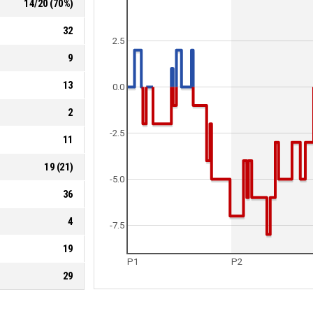
14
/
20
(
70
%)
32
2.5
9
13
0.0
2
-2.5
11
19
(
21
)
-5.0
36
4
-7.5
19
P1
P2
29