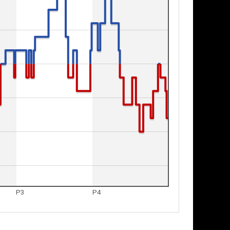
P3
P4