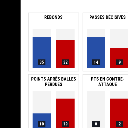
REBONDS
PASSES DÉCISIVES
35
32
14
9
POINTS APRÈS BALLES
PTS EN CONTRE-
PERDUES
ATTAQUE
10
19
0
2