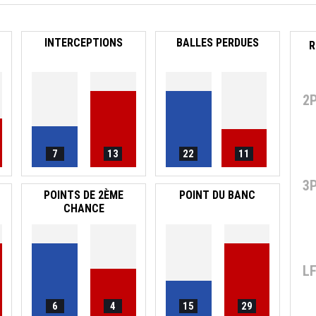
INTERCEPTIONS
BALLES PERDUES
R
2
7
13
22
11
3
POINTS DE 2ÈME
POINT DU BANC
CHANCE
L
6
4
15
29