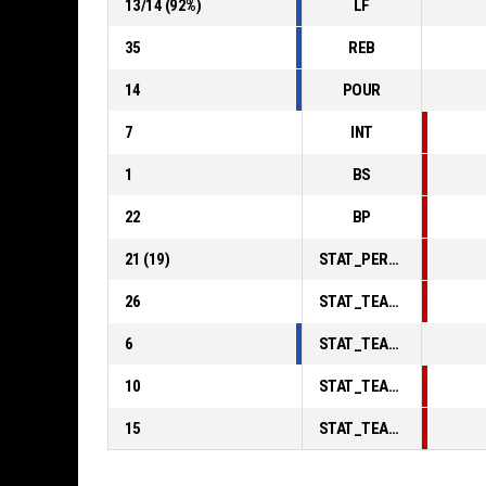
13
/
14
(
92
%)
LF
35
REB
14
POUR
7
INT
1
BS
22
BP
21
(
19
)
STAT_PERSONMATCH_BASKETBALL_sFoulsPersonal_ABBREV
26
STAT_TEAMMATCH_BASKETBALL_sPointsInThePaint_ABBREV
6
STAT_TEAMMATCH_BASKETBALL_sPointsSecondChance_ABBREV
10
STAT_TEAMMATCH_BASKETBALL_sPointsFromTurnovers_ABBREV
15
STAT_TEAMMATCH_BASKETBALL_sBenchPoints_ABBREV