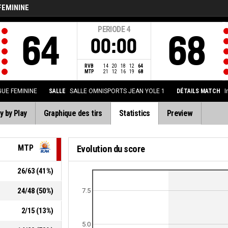
FEMININE
PERIODE
4
64
68
00:00
RVB
14
20
18
12
64
MTP
21
12
16
19
68
GUE FEMININE
SALLE
SALLE OMNISPORTS JEAN YOLE 1
DÉTAILS MATCH
I
y by Play
Graphique des tirs
Statistics
Preview
MTP
Evolution du score
26
/
63
(
41
%)
24
/
48
(
50
%)
7.5
2
/
15
(
13
%)
5.0