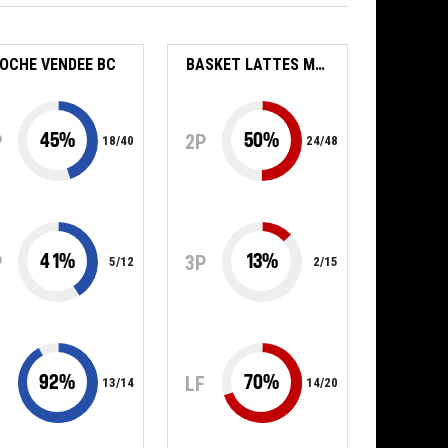
OCHE VENDEE BC
BASKET LATTES MONTPELLIER AGGLOMERATION
45
%
50
%
P
2P
18
/
40
24
/
48
41
%
13
%
P
3P
5
/
12
2
/
15
92
%
70
%
F
LF
13
/
14
14
/
20