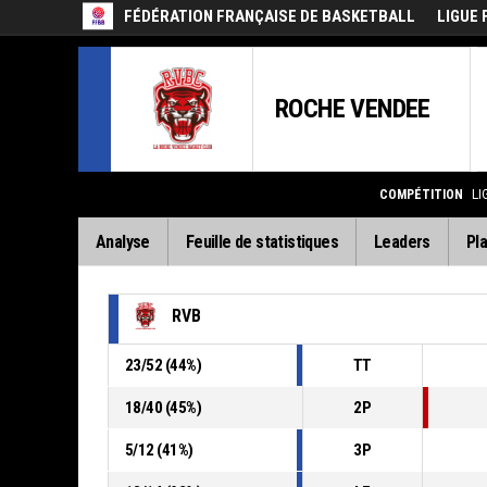
FÉDÉRATION FRANÇAISE DE BASKETBALL
LIGUE 
ROCHE VENDEE
COMPÉTITION
LI
Analyse
Feuille de statistiques
Leaders
Pla
RVB
23
/
52
(
44
%)
TT
18
/
40
(
45
%)
2P
5
/
12
(
41
%)
3P