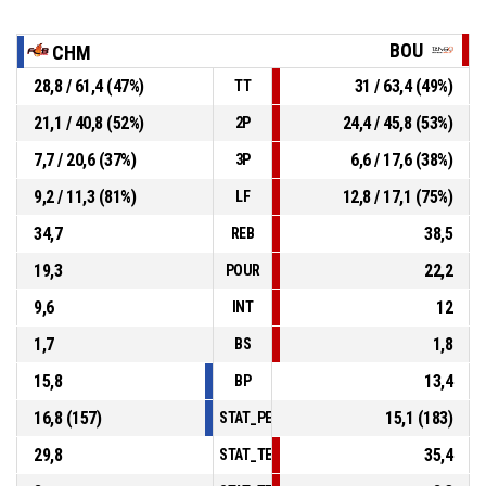
BOU
CHM
28,8 / 61,4 (47%)
31 / 63,4 (49%)
TT
21,1 / 40,8 (52%)
24,4 / 45,8 (53%)
2P
7,7 / 20,6 (37%)
6,6 / 17,6 (38%)
3P
9,2 / 11,3 (81%)
12,8 / 17,1 (75%)
LF
34,7
38,5
REB
19,3
22,2
POUR
9,6
12
INT
1,7
1,8
BS
15,8
13,4
BP
16,8 (157)
15,1 (183)
STAT_PERSONMATCH_BASKETBALL_sFouls
29,8
35,4
STAT_TEAMMATCH_BASKETBALL_sPointsIn