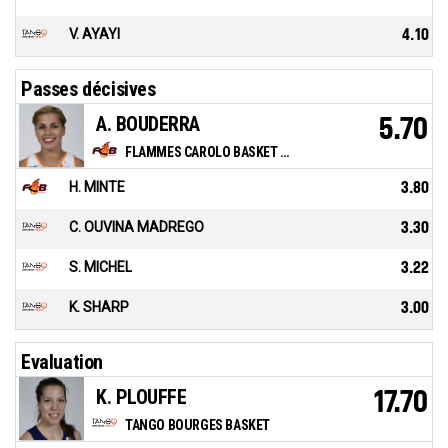
V. AYAYI
4.10
Passes décisives
A. BOUDERRA
5.70
FLAMMES CAROLO BASKET ARDENNES
H. MINTE
3.80
C. OUVINA MADREGO
3.30
S. MICHEL
3.22
K. SHARP
3.00
Evaluation
K. PLOUFFE
17.70
TANGO BOURGES BASKET