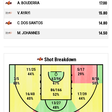
A. BOUDERRA
17.00
V. AYAYI
15.80
C. DOS SANTOS
14.80
M. JOHANNES
14.50
Shot Breakdown
11/25
5/17
44%
29%
3/5
63/94
8/16
60%
67%
50%
86/166
16/40
17/39
52%
40%
44%
13/27
48%