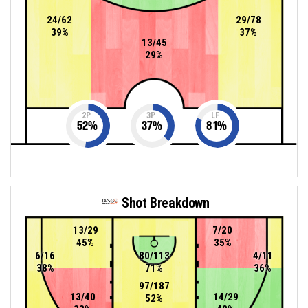
24/62
29/78
39%
37%
13/45
29%
2P
3P
LF
52
%
37
%
81
%
Shot Breakdown
13/29
7/20
45%
35%
6/16
80/113
4/11
38%
71%
36%
97/187
13/40
14/29
52%