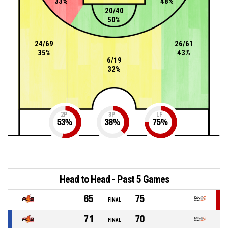
33%
48%
20/40
50%
24/69
26/61
35%
43%
6/19
32%
2P
3P
LF
53
%
38
%
75
%
Head to Head - Past 5 Games
65
75
FINAL
71
70
FINAL