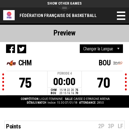
SHOW OTHER GAMES
FÉDÉRATION FRANÇAISE DE BASKETBALL
Preview
CHM
BOU
PERIODE
4
75
70
00:00
CHM
15
18
22
20
75
BOU
23
15
16
16
70
COMPÉTITION
LIGUE FEMININE
SALLE
CAISSE D EPARGNE ARENA
DÉTAILS MATCH
Indice: 15:30 07/01/18
ATTENDANCE
2850
2P
3P
LF
Points