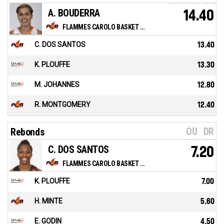
A. BOUDERRA
14.40
FLAMMES CAROLO BASKET ARDENNES
C. DOS SANTOS
13.40
K. PLOUFFE
13.30
M. JOHANNES
12.80
R. MONTGOMERY
12.40
OU
DR
Rebonds
C. DOS SANTOS
7.20
FLAMMES CAROLO BASKET ARDENNES
K. PLOUFFE
7.00
H. MINTE
5.60
E. GODIN
4.50