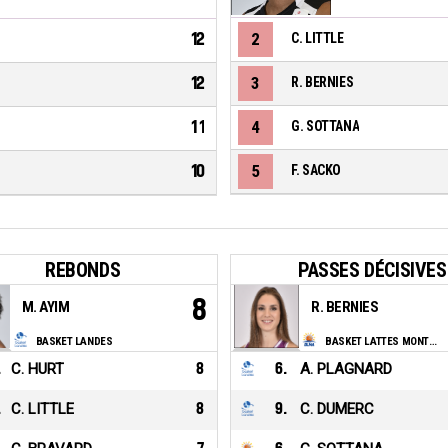
12
2
C. LITTLE
12
3
R. BERNIES
11
4
G. SOTTANA
10
5
F. SACKO
REBONDS
PASSES DÉCISIVES
8
M. AYIM
R. BERNIES
BASKET LANDES
BASKET LATTES MONTPELLIER MEDITERRANEE METROPOLE
.
C. HURT
8
6
.
A. PLAGNARD
.
C. LITTLE
8
9
.
C. DUMERC