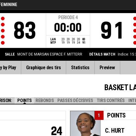
FEMININE
PERIODE
4
83
91
00:00
LAN
23
20
20
20
83
MTP
19
19
19
34
91
SALLE
MONT DE MARSAN ESPACE F. MITTERR
DÉTAILS MATCH
Indice: 15
y by Play
Graphique des tirs
Statistics
Preview
BASKET LATTE
RISON:
POINTS
REBONDS
PASSES DÉCISIVES
TIRS CONTRÉS
INT
POINTS
1
24
C. HURT