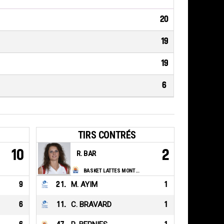
20
19
19
6
TIRS CONTRÉS
10
2
R. BAR
BASKET LATTES MONTPELLIER MEDITERRANEE METROPOLE
9
21
.
M. AYIM
1
6
11
.
C. BRAVARD
1