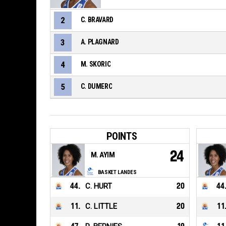
2
C. BRAVARD
3
A. PLAGNARD
4
M. SKORIC
5
C. DUMERC
POINTS
24
M. AYIM
BASKET LANDES
44
.
C. HURT
20
44
11
.
C. LITTLE
20
11