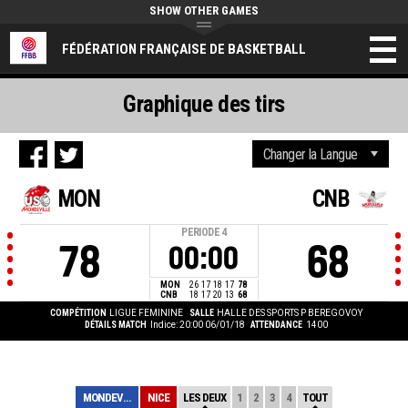
SHOW OTHER GAMES
FÉDÉRATION FRANÇAISE DE BASKETBALL
Graphique des tirs
MON
CNB
PERIODE
4
78
68
00:00
MON
26
17
18
17
78
CNB
18
17
20
13
68
COMPÉTITION
LIGUE FEMININE
SALLE
HALLE DES SPORTS P BEREGOVOY
DÉTAILS MATCH
Indice: 20:00 06/01/18
ATTENDANCE
1400
MONDEVILLE
NICE
LES DEUX
1
2
3
4
TOUT