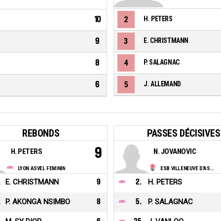
10
2
H. PETERS
9
3
E. CHRISTMANN
8
4
P. SALAGNAC
6
5
J. ALLEMAND
REBONDS
PASSES DÉCISIVES
9
H. PETERS
N. JOVANOVIC
LYON ASVEL FEMININ
ESB VILLENEUVE D'ASCQ LILLE METROPOLE
.
E. CHRISTMANN
9
2
.
H. PETERS
.
P. AKONGA NSIMBO
8
5
.
P. SALAGNAC