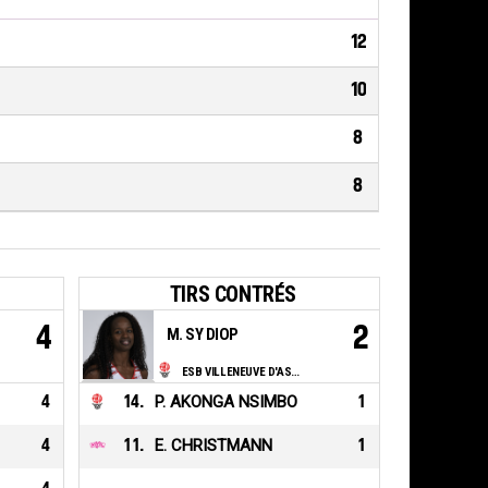
12
10
8
8
TIRS CONTRÉS
4
2
M. SY DIOP
ESB VILLENEUVE D'ASCQ LILLE METROPOLE
4
14
.
P. AKONGA NSIMBO
1
4
11
.
E. CHRISTMANN
1