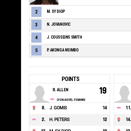
2
M. SY DIOP
3
N. JOVANOVIC
4
J. COUSSEINS SMITH
5
P. AKONGA NSIMBO
POINTS
19
R. ALLEN
LYON ASVEL FEMININ
9
.
J. GOMIS
14
11
2
.
H. PETERS
12
14