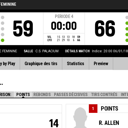
FEMININE
PERIODE
4
59
66
00:00
VIL
15
13
13
18
59
LYO
21
29
10
6
66
E FEMININE
SALLE
C.S. PALACIUM
DÉTAILS MATCH
Indice: 20:00 06/01/18
y by Play
Graphique des tirs
Statistics
Preview
RISON:
POINTS
REBONDS
PASSES DÉCISIVES
TIRS CONTRÉS
INT
POINTS
1
14
R. ALLEN