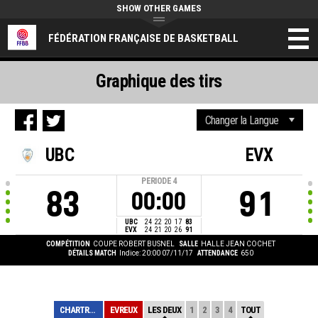
SHOW OTHER GAMES
FÉDÉRATION FRANÇAISE DE BASKETBALL
Graphique des tirs
UBC
EVX
PERIODE
4
83
91
00:00
UBC
24
22
20
17
83
EVX
24
21
20
26
91
COMPÉTITION
COUPE ROBERT BUSNEL
SALLE
HALLE JEAN COCHET
DÉTAILS MATCH
Indice: 20:00 07/11/17
ATTENDANCE
650
CHARTRES
EVREUX
LES DEUX
1
2
3
4
TOUT