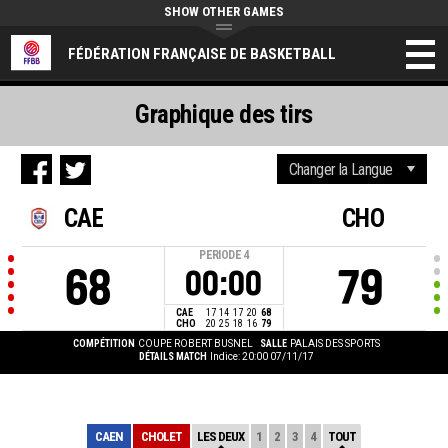
SHOW OTHER GAMES
FÉDÉRATION FRANÇAISE DE BASKETBALL
Graphique des tirs
CAE
CHO
PERIODE
4
68
79
00:00
CAE
17
14
17
20
68
CHO
20
25
18
16
79
COMPÉTITION
COUPE ROBERT BUSNEL
SALLE
PALAIS DES SPORTS
DÉTAILS MATCH
Indice: 20:00 07/11/17
CAEN
CHOLET
LES DEUX
1
2
3
4
TOUT