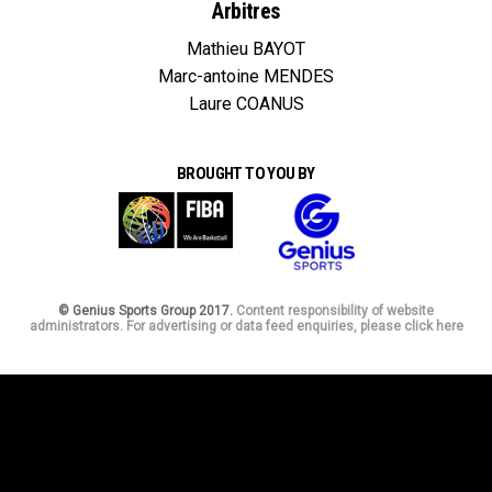
Arbitres
Mathieu BAYOT
Marc-antoine MENDES
Laure COANUS
BROUGHT TO YOU BY
© Genius Sports Group 2017.
Content responsibility of website
administrators. For advertising or data feed enquiries, please click here