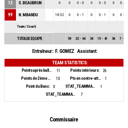
12
S. BEAUBRUN
0
0
0
-
0
0
0
-
0
0
0
-
0
99
N. MBANDU
18:52
0
0
-
1
0
0
-
1
0
0
-
0
Team / Coach
TOTAUX EQUIPE
59
22
-
64
34
15
-
41
36
7
-
23
F. GOMEZ
Entraîneur::
Assistant:
TEAM STATISTICS:
Points après balles perdues:
Points intérieurs:
11
26
Points de 2ème chance:
Pts en contre-attaque:
10
1
Point du Banc:
STAT_TEAMMATCH_BASKETBALL_sBiggestLead_NAME:
0
1
STAT_TEAMMATCH_BASKETBALL_sBiggestScoringRun_NAME:
7
Commissaire