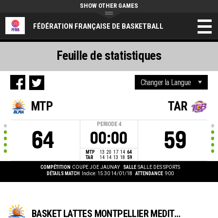
SHOW OTHER GAMES
FÉDÉRATION FRANÇAISE DE BASKETBALL
Feuille de statistiques
MTP
TAR
PERIODE
4
64
59
00:00
MTP
13
20
17
14
64
TAR
14
14
13
18
59
COMPÉTITION
COUPE JOE JAUNAY
SALLE
SALLE DES SPORTS
DÉTAILS MATCH
Indice: 15:30 14/01/18
ATTENDANCE
900
BASKET LATTES MONTPELLIER MEDITERRANEE METROPOLE