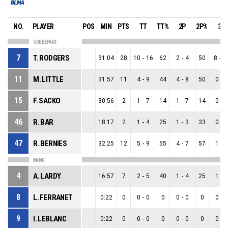
NO.
PLAYER
POS
MIN
PTS
TT
TT%
2P
2P%
3P
5 DE DEPART
7
T. RODGERS
31:04
28
10
-
16
62
2
-
4
50
8
-
1
11
M. LITTLE
31:57
11
4
-
9
44
4
-
8
50
0
-
1
15
F. SACKO
30:56
2
1
-
7
14
1
-
7
14
0
-
0
46
R. BAR
18:17
2
1
-
4
25
1
-
3
33
0
-
1
47
R. BERNIES
32:25
12
5
-
9
55
4
-
7
57
1
-
2
BANC
4
A. LARDY
16:57
7
2
-
5
40
1
-
4
25
1
-
1
8
L. FERRANET
0:22
0
0
-
0
0
0
-
0
0
0
-
0
9
I. LEBLANC
0:22
0
0
-
0
0
0
-
0
0
0
-
0