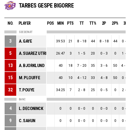
TARBES GESPE BIGORRE
NO.
PLAYER
POS
MIN
PTS
TT
TT%
2P
2P%
3P
5 DE DEPART
3
A. GAYE
39:53
21
8
-
18
44
8
-
18
44
0
-
0
5
A. SUAREZ UTRERO
26:47
3
1
-
5
20
0
-
3
0
1
-
2
13
A. BJORKLUND
40
18
7
-
20
35
3
-
6
50
4
-
1
15
M. PLOUFFE
40
10
4
-
12
33
4
-
8
50
0
-
4
32
T. POUYE
34:25
7
2
-
8
25
0
-
5
0
2
-
3
BANC
4
L. DECONINCK
0
0
0
-
0
0
0
-
0
0
0
-
0
9
C. SAHUN
0
0
0
-
0
0
0
-
0
0
0
-
0