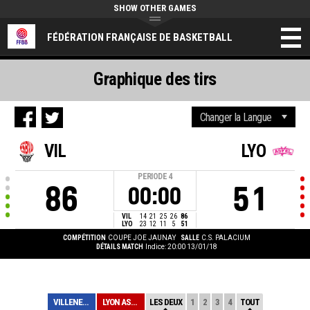
SHOW OTHER GAMES
FÉDÉRATION FRANÇAISE DE BASKETBALL
Graphique des tirs
VIL
LYO
PERIODE
4
86
51
00:00
VIL
14
21
25
26
86
LYO
23
12
11
5
51
COMPÉTITION
COUPE JOE JAUNAY
SALLE
C.S. PALACIUM
DÉTAILS MATCH
Indice: 20:00 13/01/18
VILLENEUVE D'AS...
LYON ASVEL FEMI...
LES DEUX
1
2
3
4
TOUT