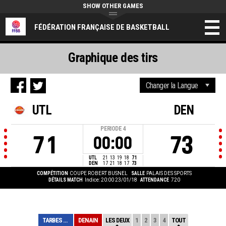
SHOW OTHER GAMES
FÉDÉRATION FRANÇAISE DE BASKETBALL
Graphique des tirs
UTL
DEN
PERIODE
4
71
73
00:00
UTL
21
13
19
18
71
DEN
17
21
18
17
73
COMPÉTITION
COUPE ROBERT BUSNEL
SALLE
PALAIS DES SPORTS
DÉTAILS MATCH
Indice: 20:00 23/01/18
ATTENDANCE
720
TARBES LOURDES
DENAIN
LES DEUX
1
2
3
4
TOUT