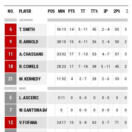
NO.
PLAYER
POS
MIN
PTS
TT
TT%
2P
2P%
3P
5 DE DEPART
6
T. SMITH
36:13
14
5
-
11
45
2
-
4
50
3
-
7
9
R. ARNOLD
38:10
10
4
-
11
36
2
-
4
50
2
-
7
11
A. CHASSANG
33:02
17
7
-
13
53
4
-
7
57
3
-
6
18
R. COWELS
28:23
17
7
-
18
38
5
-
11
45
2
-
7
21
M. KENNEDY
11:52
4
2
-
7
28
2
-
6
33
0
-
1
BANC
5
L. ASCERIC
5:11
0
0
-
0
0
0
-
0
0
0
-
0
7
W. GANTSWA BABAMI
0
0
0
-
0
0
0
-
0
0
0
-
0
12
V. FOFANA
24:17
10
5
-
8
62
5
-
7
71
0
-
1