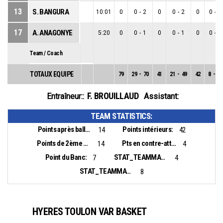
13
S. BANGURA
10:01
0
0
-
2
0
0
-
2
0
0
-
0
17
A. ANAGONYE
5:20
0
0
-
1
0
0
-
1
0
0
-
0
Team / Coach
TOTAUX EQUIPE
79
29
-
70
41
21
-
49
42
8
-
21
F. BROUILLAUD
Entraîneur::
Assistant:
TEAM STATISTICS:
Points après balles perdues:
Points intérieurs:
14
42
Points de 2ème chance:
Pts en contre-attaque:
14
4
Point du Banc:
STAT_TEAMMATCH_BASKETBALL_sBiggestLead_NAME:
7
4
STAT_TEAMMATCH_BASKETBALL_sBiggestScoringRun_NAME:
8
HYERES TOULON VAR BASKET