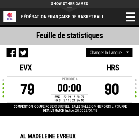
SHOW OTHER GAMES
FÉDÉRATION FRANÇAISE DE BASKETBALL
Feuille de statistiques
EVX
HRS
PERIODE
4
79
90
00:00
EVX
22
19
18
20
79
HRS
27
16
21
26
90
COMPÉTITION
COUPE ROBERT BUSNEL
SALLE
SALLE OMNISPORTS J. FOURRE
DÉTAILS MATCH
Indice: 20:00 23/01/18
AL MADELEINE EVREUX