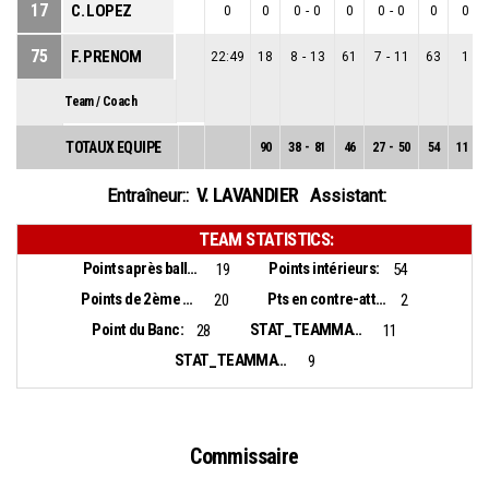
17
C. LOPEZ
0
0
0
-
0
0
0
-
0
0
0
-
0
75
F. PRENOM
22:49
18
8
-
13
61
7
-
11
63
1
-
2
Team / Coach
TOTAUX EQUIPE
90
38
-
81
46
27
-
50
54
11
-
3
V. LAVANDIER
Entraîneur::
Assistant:
TEAM STATISTICS:
Points après balles perdues:
Points intérieurs:
19
54
Points de 2ème chance:
Pts en contre-attaque:
20
2
Point du Banc:
STAT_TEAMMATCH_BASKETBALL_sBiggestLead_NAME:
28
11
STAT_TEAMMATCH_BASKETBALL_sBiggestScoringRun_NAME:
9
Commissaire