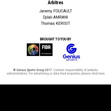
Arbitres
Jeremy FOUCAULT
Djilali AMRANI
Thomas KERISIT
BROUGHT TO YOU BY
© Genius Sports Group 2017.
Content responsibility of website
administrators. For advertising or data feed enquiries, please click here