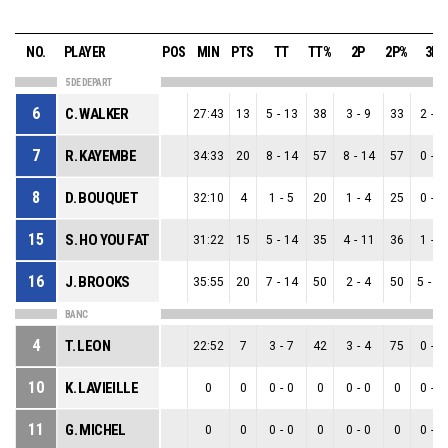
NO.
PLAYER
POS
MIN
PTS
TT
TT%
2P
2P%
3P
5 DE DEPART
6
C. WALKER
27:43
13
5
-
13
38
3
-
9
33
2
-
4
7
R. KAYEMBE
34:33
20
8
-
14
57
8
-
14
57
0
-
0
8
D. BOUQUET
32:10
4
1
-
5
20
1
-
4
25
0
-
1
15
S. HO YOU FAT
31:22
15
5
-
14
35
4
-
11
36
1
-
3
16
J. BROOKS
35:55
20
7
-
14
50
2
-
4
50
5
-
1
BANC
4
T. LEON
22:52
7
3
-
7
42
3
-
4
75
0
-
3
10
K. LAVIEILLE
0
0
0
-
0
0
0
-
0
0
0
-
0
11
G. MICHEL
0
0
0
-
0
0
0
-
0
0
0
-
0